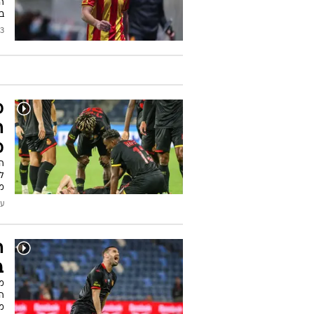
ה
בפ
/2026
מ
ה
מ
ה
ל
מ
עודכן
ה
ב
מ
ה
מ