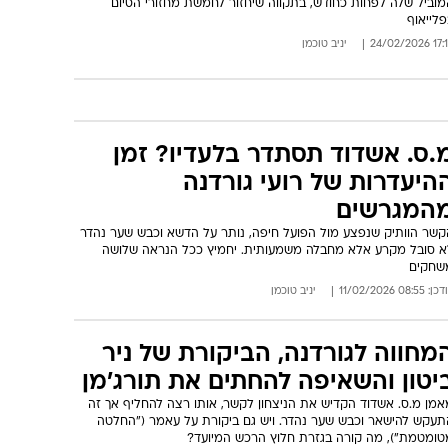
מוביל שלה לפחות כחודש, בתקווה שיחזור לחמשת מחזורי הסיום
לייאוף
17:13 24/02
יניב טוכמן
.ס. אשדוד תסתדר בלעדיו? זמן
היעדרות של רועי גורדנה
המגרשים
קשר הוותיק שנפצע מול הפועל חיפה, נותר על הדשא וכבש שער נהדר
א סובל מקרע אלא מחבלה משמעותית. יחמיץ ככל הנראה שלושה
שחקים
: 08:55 11/02/2026
יניב טוכמן
מחווה לגורדנה, הביקורת של ניר
יטון והשאיפה להחתים את תורג'מן
אמן מ.ס. אשדוד הקדיש את הניצחון לקשר, אותו רצה להחליף אך זה
תעקש להישאר וכבש שער נהדר. ויש גם ביקורת על עאמר ("החלטה
טומטמת"), מה קורה בגזרת חלוץ הרכש המיועד?