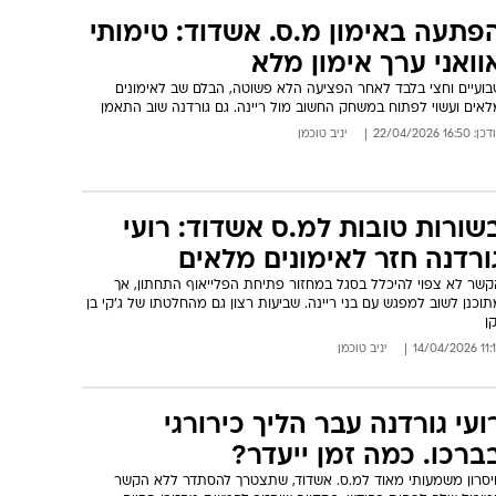
פתעה באימון מ.ס. אשדוד: טימותי
וואני ערך אימון מלא
בועיים וחצי בלבד לאחר הפציעה הלא פשוטה, הבלם שב לאימונים
לאים ועשוי לפתוח במשחק החשוב מול ריינה. גם גורדנה שוב התאמן
: 16:50 22/04/2026
יניב טוכמן
שורות טובות למ.ס אשדוד: רועי
ורדנה חזר לאימונים מלאים
קשר לא צפוי להיכלל בסגל במחזור פתיחת הפלייאוף התחתון, אך
וכנן לשוב למפגש עם בני ריינה. שביעות רצון גם מהחלטתו של ג'קי בן
ן
11:16 14/04
יניב טוכמן
ועי גורדנה עבר הליך כירורגי
ברכו. כמה זמן ייעדר?
יסרון משמעותי מאוד למ.ס. אשדוד, שתצטרך להסתדר ללא הקשר