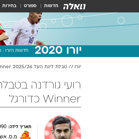
חדשות
ספורט
בחירות
יורו 2020
חדשות היורו
מ
יורו
טבלת ליגת העל 2025/26 Winner
Winner כדורגל
990
תאריך לידה:
מ.ס. אשד