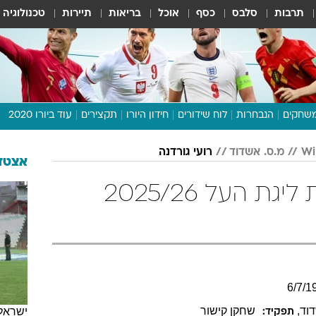
תרבות
סלבס
כסף
אוכל
בריאות
תיירות
טכנולוגיה
שחקים
הנבחרות
לוח שידורים
חידון היורו
תקצירים
עוד ביורו 2020
דיבור צפוף
מ.ס. אשדוד
רועי גורדנה
תכנית היורו
אצטדי
לוח תוצאות
רועי גורדנה בטבלת ליגת העל 2025/26
מגזין
דעות ופרשנויות
וואלה! ספורט
6
/
7
/
1
וד
,
שחקן קישור
ישראל
תפקיד: