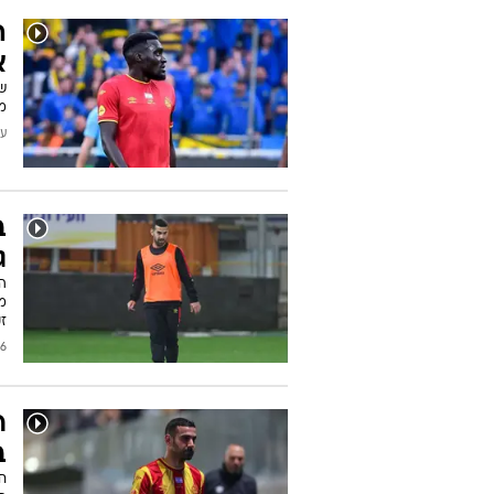
ה
א
ש
מ
עודכן
ב
ג
ה
מת
זק
/2026
ר
ב
ח