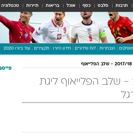
תרבות
סלבס
כסף
אוכל
בריאות
תיירות
טכנולוגיה
שחקים
הנבחרות
לוח שידורים
חידון היורו
תקצירים
עוד ביורו 2020
דיבור צפוף
ף
תכנית היורו
פייסב
לוח תוצאות
ליגת העל 2017/18 - שלב הפלייאוף ליגת
מגזין
דעות ופרשנויות
וואלה! ספורט