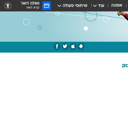
וואלה דואר
אופנה
עוד
שיתופי פעולה
קרא דואר
וק