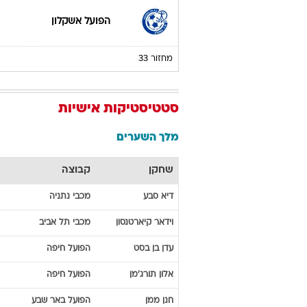
הפועל אשקלון
מחזור 33
סטטיסטיקות אישיות
מלך השערים
שחקן
קבוצה
דיא
סבע
מכבי נתניה
וידאר
קיארטנסון
מכבי תל אביב
עדן
בן בסט
הפועל חיפה
אלון
תורג'מן
הפועל חיפה
חנן
ממן
הפועל באר שבע