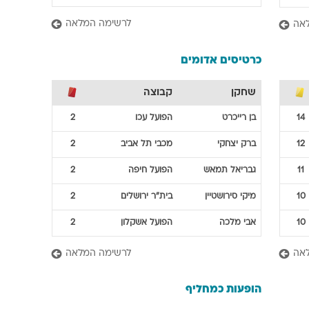
לרשימה המלאה
אה
כרטיסים אדומים
שחקן
קבוצה
14
בן
רייכרט
הפועל עכו
2
12
ברק
יצחקי
מכבי תל אביב
2
11
גבריאל
תמאש
הפועל חיפה
2
10
מיקי
סירושטיין
בית"ר ירושלים
2
10
אבי
מלכה
הפועל אשקלון
2
אה
לרשימה המלאה
הופעות כמחליף