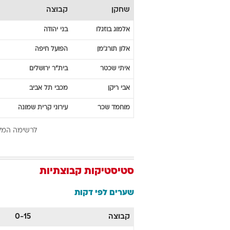
שחקן
קבוצה
אלמוג
בוזגלו
בני יהודה
אלון
תורג'מן
הפועל חיפה
איתי
שכטר
בית"ר ירושלים
אבי
ריקן
מכבי תל אביב
מוחמד
שכר
עירוני קרית שמונה
לרשימה המל
סטיסטיקות קבוצתיות
שערים לפי דקות
קבוצה
0-15