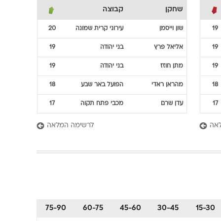
שחקן
קבוצה
19
שון
וייסמן
עירוני קרית שמונה
20
19
אליאל
פרץ
בני יהודה
19
19
מתן
חוזז
בני יהודה
19
18
מהראן
ראדי
הפועל באר שבע
18
17
עדן
שרם
מכבי פתח תקוה
17
אה
לרשימה המלאה
75-90
60-75
45-60
30-45
15-30