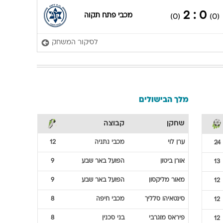
0 : 2
מכבי פתח תקוה
(0)
(0)
לסיקור המשחק
מלך הבישולים
שחקן
קבוצה
ערן
לוי
מכבי נתניה
12
24
אורן
ביטון
הפועל באר שבע
9
13
מאור
מליקסון
הפועל באר שבע
9
12
סינטאיהו
סלליך
מכבי חיפה
8
12
פיראס
מוגרבי
בני סכנין
8
12