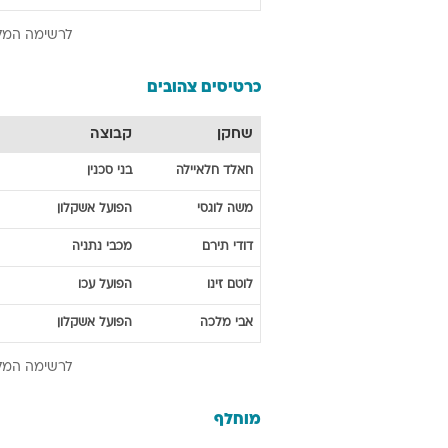
לרשימה המל
כרטיסים צהובים
שחקן
קבוצה
חאלד
חלאיילה
בני סכנין
משה
לוגסי
הפועל אשקלון
דודי
תירם
מכבי נתניה
לוטם
זינו
הפועל עכו
אבי
מלכה
הפועל אשקלון
לרשימה המל
מוחלף