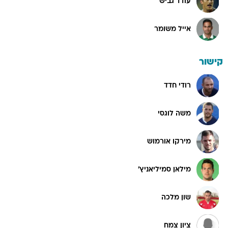
עודד גביש
אייל משומר
קישור
רודי חדד
משה לוגסי
מירקו אורמוש
מילאן סמיליאניץ'
שון מלכה
ציון צמח