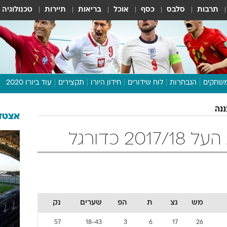
תרבות
סלבס
כסף
אוכל
בריאות
תיירות
טכנולוגיה
שחקים
הנבחרות
לוח שידורים
חידון היורו
תקצירים
עוד ביורו 2020
דיבור צפוף
נה
תכנית היורו
אצטדי
לוח תוצאות
2 כדורגל
מגזין
דעות ופרשנויות
וואלה! ספורט
מש
נצ
ת
הפ
שערים
נק
57
18-43
3
6
17
26