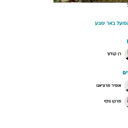
פועל באר שבע
רן קוז'וך
ם
אופיר מרציאנו
מרקו וולף