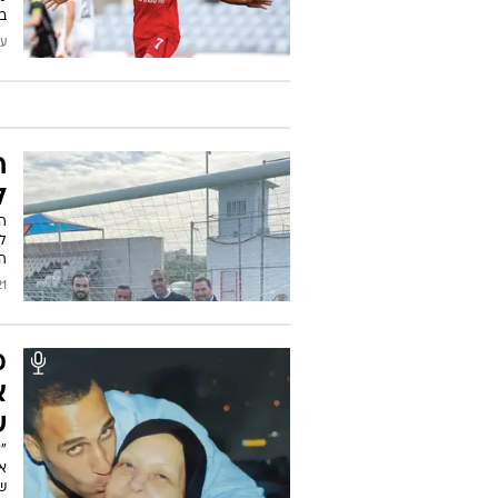
ב
עודכן
ח
ל
ל
ה
2021
מ
א
ש
"
א
ש