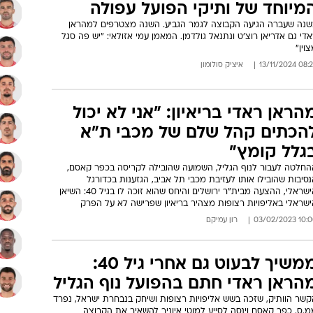
מיוחד של ותיקי הפועל עפולה
שנה שעברה הגיעה הקבוצה לגמר הגביע. השנה מצטרפים למהראן
די גם אדריאן רוצ'ט ונתנאל גולדמן. המאמן עמי אזולאי: "יש פה סגל
וין"
08:22 13/11/
איציק סולומון
הראן ראדי בריאיון: "אני לא יכול
הכתים קהל שלם של מכבי ת"א
גלל קומץ"
החלטה לעבור לנוף הגליל, השמועה שהובילה לקריסה בכפר קאסם,
סיבות שהובילו אותו לעזיבת מכבי תל אביב, הגזענות בכדורגל
הישראלי, ההצעה מבית"ר ירושלים והיחס שהוא זוכה לו בגיל 40: השיאן
ישראלי באליפויות רצופות מצהיר בריאיון שפרישה לא על הפרק
10:00 03/02/
רון עמיקם
ממשיך לבעוט גם אחרי גיל 40:
הראן ראדי חתם בהפועל נוף הגליל
קשר הוותיק, שזכה בשש אליפויות רצופות ושיחק בנבחרת ישראל, נפרד
.ס. כפר קאסם וינסה לסייע למוטי איוניר להשאיר את הקבוצה