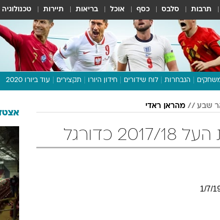
תרבות
סלבס
כסף
אוכל
בריאות
תיירות
טכנולוגיה
שחקים
הנבחרות
לוח שידורים
חידון היורו
תקצירים
עוד ביורו 2020
דיבור צפוף
ר שבע
מהראן ראדי
תכנית היורו
אצטדי
לוח תוצאות
2 כדורגל
מגזין
דעות ופרשנויות
וואלה! ספורט
1
/
7
/
1