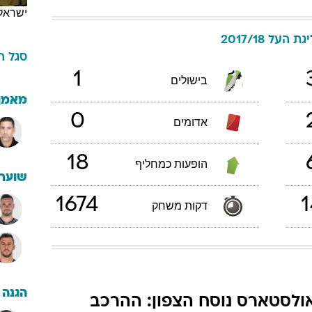
ישראל
גת העל 2017/18
סגל
ה
1
בישולים
מאמן
0
אדומים
18
הופעות כמחליף
שוערי
1674
1
דקות משחק
הגנה
ולסטארס נוסח הצפון: ההרכב