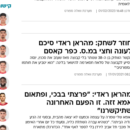
לאומית
קישור
: 16:48 01/02/2023
מערכת וואלה ספורט
וזר לשחק: מהראן ראדי סיכם
עונה וחצי במ.ס. כפר קאסם
הקשר הוותיק בן ה-38 שנותר בלי קבוצה מאז שעזב את סכנין, ינסה
סייע לקבוצה של סלאח חסארמה להישאר בליגה: "הוא יטביע את חותמו
ספורטיבי"
08:21 17/01/
מערכת וואלה ספורט
הראן ראדי: "פרצתי בבכי, ופתאום
מא זזה. זו הפעם האחרונה
תיקשרנו"
אמא שלי שמרה על עצמה וכמעט לא יצאה מהבית, ובסוף זה הגיע
ליה הביתה". "כשהיא עברה השתלת כליה, נסעתי כל יום אחרי האימון
ל מכבי תל אביב לירדן בלי לספר לאף אחד". הכדורגלן מתארח