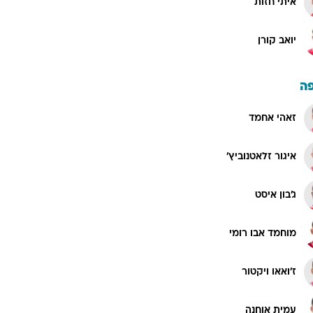
איתי חזות
יואב קורן
ה
זאהי אחמד
איגור זלאטנוביץ'
ג'בון איסט
מוחמד אבו רומי
ז'ואאו ויקטור
עמית אוחנה