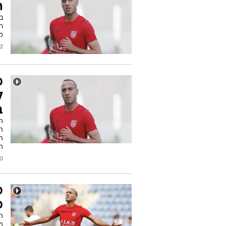
ה
ב
רא
מצ
2024
מ
ל
ב
ה
הנ
ה
2023
מ
ה
ממ