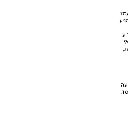
עמד
לה הגיע
יע
בדמות פנדלים. למעשה, ספרד ניצחה רק פעם אחת ב-90
ת,
עה
ד.