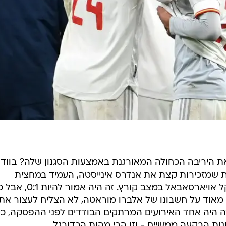
ת היריבה הכחולה המאורגנת באמצעות הסגנון שלה? בוודא
ת שמזכירות קצת את אנדרס אינייסטה, העמיד במחצית
הראשונה במסירה פנומנלית את מיקל אויארסאבאל במצב קורץ. ז
מאוד על חשבונו של אלברו מוראטה, לא הצליח לעצור את
 זה היה אחד האירועים המרתקים הבודדים לפני ההפסקה, כי
ת הבקעה ממשיים - וזו הרי מהות הכדורגל.