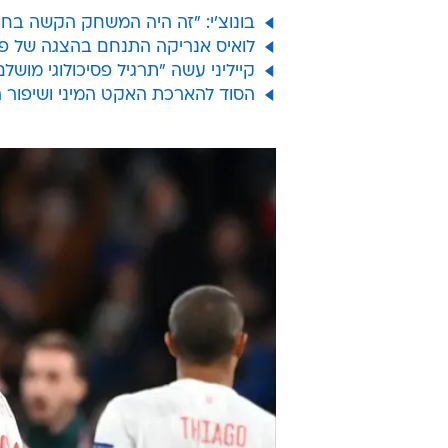
בונוצ'י: "זה היה המשחק הקשה בחיי
לואיס אנריקה התנחם בהצגה של פדר
קייליני עשה "תרגיל פסיכולוגי מושל
הסוד להארכת האקט המיני ושיפור 