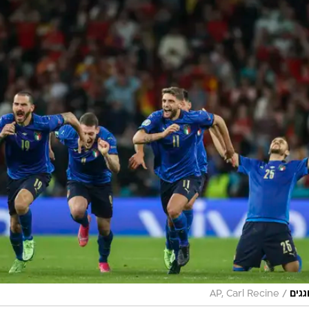
/
גגים
AP, Carl Recine