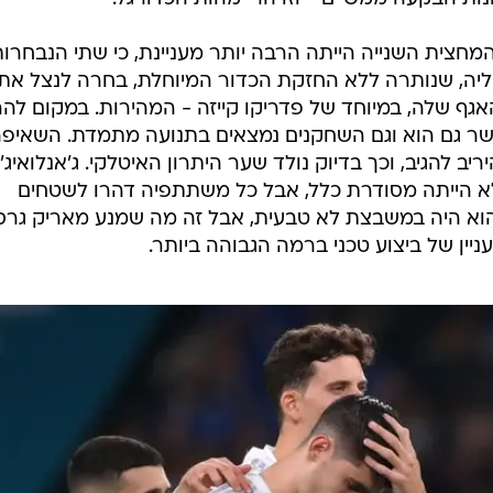
חצית השנייה הייתה הרבה יותר מעניינת, כי שתי הנבחרו
טליה, שנותרה ללא החזקת הכדור המיוחלת, בחרה לנצל את
גף שלה, במיוחד של פדריקו קייזה - המהירות. במקום להר
שר גם הוא וגם השחקנים נמצאים בתנועה מתמדת. השאיפ
ב להגיב, וכך בדיוק נולד שער היתרון האיטלקי. ג'אנלואיג'י
 הייתה מסודרת כלל, אבל כל משתתפיה דהרו לשטחים
 והוא היה במשבצת לא טבעית, אבל זה מה שמנע מאריק גרס
ניין של ביצוע טכני ברמה הגבוהה ביותר.