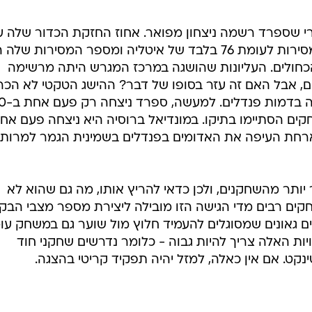
הרי שספרד רשמה ניצחון מפואר. אחוז החזקת הכדור שלה 
על 65, היא השלימה 89 אחוזים מהמסירות לעומת 76 בלבד של איטליה ומספר המסירות ש
 ל-404 בלבד של הכחולים. העליונות שהושגה במרכז המגרש היתה מרשימה
 אבל האם זה עזר בסופו של דבר? ההישג הטקטי לא הכר
את ההתמודדות, והעסק הלך להגרלה 
ד חמישה משחקים הסתיימו בתיקו. במונדיאל ברוסיה היא ניצחה פעם אח
ארחת העיפה את האדומים בפנדלים בשמינית הגמר למרות
יותר מהשחקנים, ולכן כדאי להריץ אותו, מה גם שהוא לא
שחקים רבים מדי הגישה הזו מובילה ליצירת מספר מצבי הבק
ם גאונים שמסוגלים להעמיד חלוץ מול שוער גם במשחק עומ
ויות האלה צריך להיות גבוה - כלומר נדרשים שחקני חוד
נקט. אם אין כאלה, למזל יהיה תפקיד קריטי בהצגה.