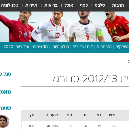
תרבות
סלבס
כסף
אוכל
בריאות
תיירות
טכנולוגיה
שחקים
הנבחרות
לוח שידורים
חידון היורו
תקצירים
עוד ביורו 2020
דיבור צפוף
תכנית היורו
סגל
ס
לוח תוצאות
ורגל
מגזין
דעות ופרשנויות
מאמן
וואלה! ספורט
שוערי
מש
נצ
ת
הפ
שערים
נק
100
40-115
2
4
32
38