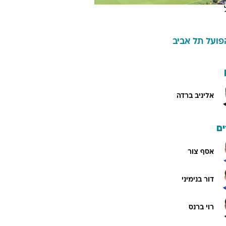
פועל תל אביב
אליניב ברדה
ם
אסף צור
דור בנימיני
רוי ברנס