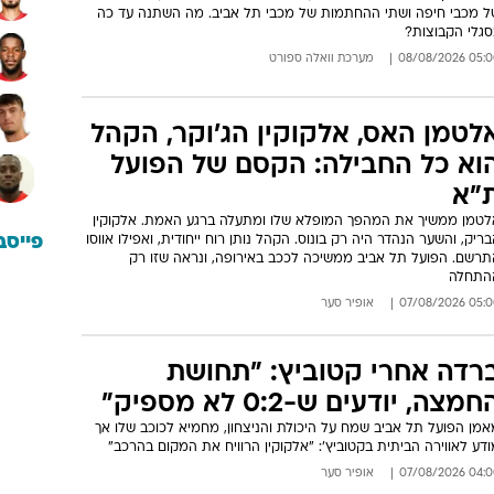
ל מכבי חיפה ושתי ההחתמות של מכבי תל אביב. מה השתנה עד כה
סגלי הקבוצות?
05:00 08/08/
מערכת וואלה ספורט
לטמן האס, אלקוקין הג'וקר, הקהל
וא כל החבילה: הקסם של הפועל
"א
לטמן ממשיך את המהפך המופלא שלו ומתעלה ברגע האמת. אלקוקין
ריק, והשער הנהדר היה רק בונוס. הקהל נותן רוח ייחודית, ואפילו אווסו
פייסב
תרשם. הפועל תל אביב ממשיכה לככב באירופה, ונראה שזו רק
התחלה
05:00 07/08/
אופיר סער
רדה אחרי קטוביץ: "תחושת
חמצה, יודעים ש-0:2 לא מספיק"
אמן הפועל תל אביב שמח על היכולת והניצחון, מחמיא לכוכב שלו אך
דע לאווירה הביתית בקטוביץ': "אלקוקין הרוויח את המקום בהרכב"
04:00 07/08/
אופיר סער