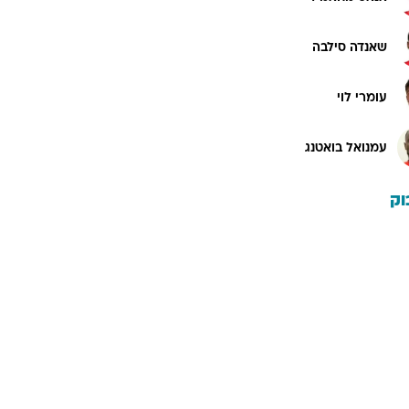
שאנדה סילבה
עומרי לוי
עמנואל בואטנג
וק