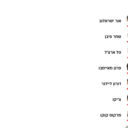
אור ישראלוב
שחר פיבן
טל ארצ'ל
פרנן מאיימבו
דורון ליידנר
צ'יקו
מרקוס קוקו