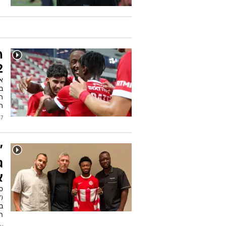
ה
0:2
א
ב"
המ
/2026
"
ג
א
("
בי
ת