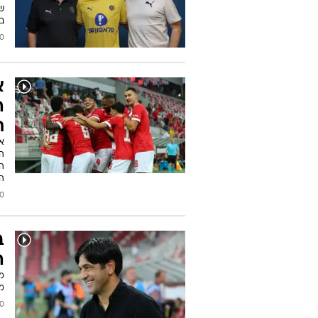
ש
ב
2026
א
ה
ת
א
הב
ה
ה
2026
ב
ה
מ
מו
2026