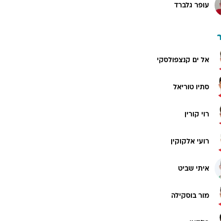
עופר גלברד
אל ים קנצפולסקי
סתיו טוריאל
רוי קורין
רועי אלקוקין
איתי שביט
מור בוסקילה