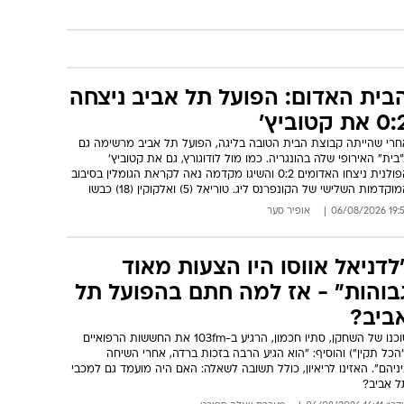
בית האדום: הפועל תל אביב ניצחה
 את קטוביץ'
חרי שהייתה קבוצת הבית הטובה בליגה, הפועל תל אביב מרשימה גם
בית" האירופי שלה בהונגריה. כמו מול לודוגורץ, גם את קטוביץ'
הפולנית ניצחו האדומים 0:2 והשיגו מקדמה נאה לקראת הגומלין בסיבוב
וקדמות השלישי של הקונפרנס ליג. טוריאל (5) ואלקוקין (18) כבשו
19:57 06/08
אופיר סער
לדניאל אווסו היו הצעות מאוד
בוהות" - אז למה חתם בהפועל תל
ביב?
סוכנו של השחקן, סתיו חכמון, הרגיע ב-103fm את החששות הרפואיים
הכל תקין") והוסיף: "הוא הגיע הרבה בזכות ברדה, אחרי השיחה
ניהם". האזינו לריאיון, כולל תשובה לשאלה: האם היה מועמד גם למכבי
ל אביב?