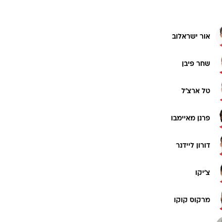
אור ישראלוב
שחר פיבן
טל ארצ'ל
פרנן מאיימבו
דורון ליידנר
צ'יקו
מרקוס קוקו