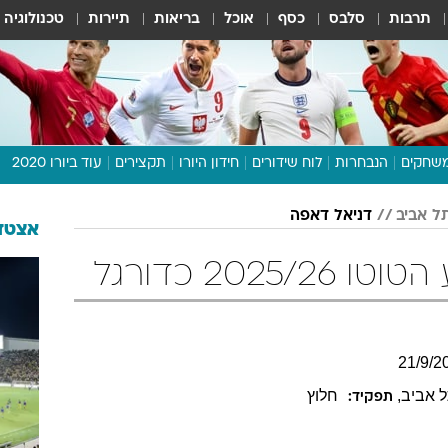
תרבות
סלבס
כסף
אוכל
בריאות
תיירות
טכנולוגיה
שחקים
הנבחרות
לוח שידורים
חידון היורו
תקצירים
עוד ביורו 2020
דיבור צפוף
ל אביב
דניאל דאפה
תכנית היורו
אצטדי
לוח תוצאות
2025 כדורגל
מגזין
דעות ופרשנויות
וואלה! ספורט
21
/
9
/
2
 אביב
,
חלוץ
תפקיד: