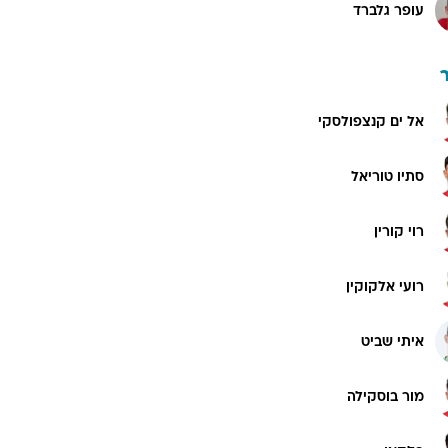
עופר גלברד
אל ים קנצפולסקי
סתיו טוריאל
רוי קורין
רועי אלקוקין
איתי שביט
מור בוסקילה