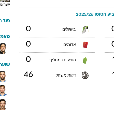
ישראל
יע הטוטו 2025/26
סגל
ה
0
בישולים
מאמן
0
אדומים
0
הופעות כמחליף
שוערי
46
דקות משחק