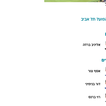
פועל תל אביב
אליניב ברדה
ם
אסף צור
דור בנימיני
רוי ברנס