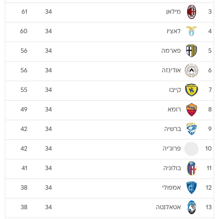
מילאן
61
34
3
לאציו
60
34
4
פארמה
56
34
5
אודינזה
56
34
6
קייבו
55
34
7
רומא
49
34
8
ברשיה
42
34
9
פרוג'יה
42
34
10
בולוניה
41
34
11
אמפולי
38
34
12
אטאלנטה
38
34
13