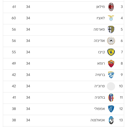
מילאן
61
34
3
לאציו
60
34
4
פארמה
56
34
5
אודינזה
56
34
6
קייבו
55
34
7
רומא
49
34
8
ברשיה
42
34
9
פרוג'יה
42
34
10
בולוניה
41
34
11
אמפולי
38
34
12
אטאלנטה
38
34
13