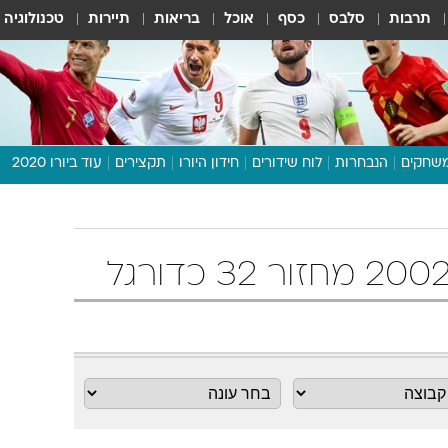
תרבות
סלבס
כסף
אוכל
בריאות
תיירות
טכנולוגיה
שחקים
הנבחרות
לוח שידורים
חידון היורו
תקצירים
עוד ביורו 2020
דיבור צפוף
תכנית היורו
לוח תוצאות
מגזין
דעות ופרשנויות
וואלה! ספורט