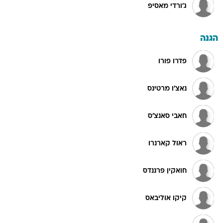
ג'ורדי מאסיפ
הגנה
פדרו פורו
נאצ'ו מרטינס
חאבי סאנצ'ס
ראול קארנרו
חואקין פרננדס
קיקו אוליבאס