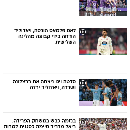
לאס פלמאס הובסה, ויאדוליד
הודחה בידי קבוצה מהליגה
השלישית
סלטה ויגו ניצחה את ברצלונה
ושרדה, ויאדוליד ירדה
בנזמה כבש במשחק הפרידה,
ריאל מדריד סיימה כסגנית למרות