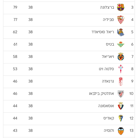
ברצלונה
79
38
3
סביליה
77
38
4
ריאל סוסיאדד
62
38
5
בטיס
61
38
6
ויאריאל
58
38
7
סלטה ויגו
53
38
8
גרנאדה
46
38
9
אתלטיק בילבאו
46
38
10
אוסאסונה
44
38
11
קאדיס
44
38
12
ולנסיה
43
38
13