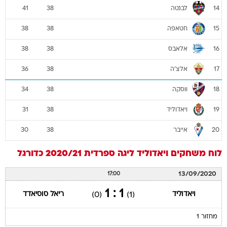
לבנטה
41
38
14
חטאפה
38
38
15
אלאבס
38
38
16
אלצ'ה
36
38
17
ווסקה
34
38
18
ויאדוליד
31
38
19
אייבר
30
38
20
לוח משחקים
ויאדוליד
ליגה ספרדית 2020/21
כדורגל
13/09/2020
17:00
1 : 1
ויאדוליד
ריאל סוסיאדד
(0)
(1)
מחזור 1