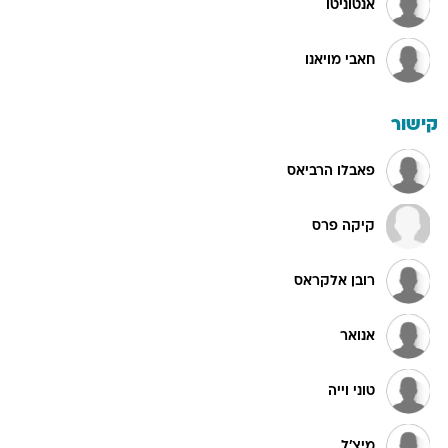
אנטוניטו
חאבי מויאנו
קישור
פאבלו הרביאס
קיקה פרס
רובן אלקראס
אנואר
טוני וייה
מיצ'ל