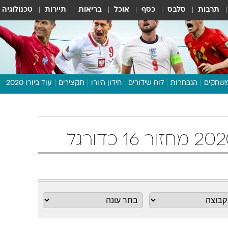
תרבות
סלבס
כסף
אוכל
בריאות
תיירות
טכנולוגיה
שחקים
הנבחרות
לוח שידורים
חידון היורו
תקצירים
עוד ביורו 2020
דיבור צפוף
תכנית היורו
לוח תוצאות
מגזין
דעות ופרשנויות
וואלה! ספורט