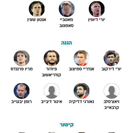
יורי דיופין
מאטביי
אנטון שונין
סאפונוב
הגנה
יורי ז'ירקוב
אנדריי סמיונוב
פיודור
מריו פרננדס
קודריאשוב
ויאצ'סלב
גאורגי דז'יקיה
איגור דיבייב
רומן יבגנייב
קרבאייב
קישור