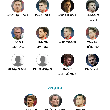
אלכסנדר
דניס צ'רישב
רומן זובנין
דאלר קוזיאייב
גולובין
אלכסיי
אלכסיי יונוב
מאגומד
דמיטרי
מירנצ'וק
אוזדוייב
בארינוב
דניל פומין
ריפאת
מקסים מוחין
דניס מקארוב
ז'מאלטדינוב
התקפה
ארטיום
אנטון זבולוטני
אלכסנדר