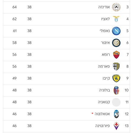
אודינזה
64
38
3
לאציו
62
38
4
נאפולי
61
38
5
אינטר
58
38
6
רומא
56
38
7
פארמה
56
38
8
קייבו
49
38
9
בולוניה
48
38
10
קטאניה
48
38
11
אטאלנטה
*
46
38
12
פיורנטינה
46
38
13