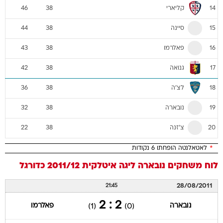
קליארי
46
38
14
סיינה
44
38
15
פאלרמו
43
38
16
גנואה
42
38
17
לצ'ה
36
38
18
נובארה
32
38
19
צ'זנה
22
38
20
*
לאטאלנטה הופחתו 6 נקודות
לוח משחקים
נובארה
ליגה איטלקית 2011/12
כדורגל
28/08/2011
21:45
2 : 2
נובארה
פאלרמו
(1)
(0)