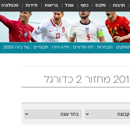
תרבות
סלבס
כסף
אוכל
בריאות
תיירות
טכנולוגיה
שחקים
הנבחרות
לוח שידורים
חידון היורו
תקצירים
עוד ביורו 2020
דיבור צפוף
תכנית היורו
לוח תוצאות
מגזין
דעות ופרשנויות
וואלה! ספורט