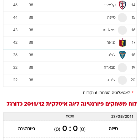
קליארי
46
38
14
סיינה
44
38
15
פאלרמו
43
38
16
גנואה
42
38
17
לצ'ה
36
38
18
נובארה
32
38
19
צ'זנה
22
38
20
*
לאטאלנטה הופחתו 6 נקודות
לוח משחקים
פיורנטינה
ליגה איטלקית 2011/12
כדורגל
27/08/2011
19:00
0 : 0
סיינה
פיורנטינה
(0)
(0)