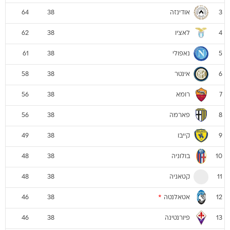
אודינזה
64
38
3
לאציו
62
38
4
נאפולי
61
38
5
אינטר
58
38
6
רומא
56
38
7
פארמה
56
38
8
קייבו
49
38
9
בולוניה
48
38
10
קטאניה
48
38
11
אטאלנטה
*
46
38
12
פיורנטינה
46
38
13