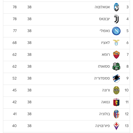
אטאלנטה
78
38
3
יובנטוס
78
38
4
נאפולי
77
38
5
לאציו
68
38
6
רומא
62
38
7
ססואולו
62
38
8
סמפדוריה
52
38
9
ורונה
45
38
10
גנואה
42
38
11
בולוניה
41
38
12
פיורנטינה
40
38
13