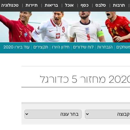
תרבות
סלבס
כסף
אוכל
בריאות
תיירות
טכנולוגיה
שחקים
הנבחרות
לוח שידורים
חידון היורו
תקצירים
עוד ביורו 2020
דיבור צפוף
תכנית היורו
לוח תוצאות
מגזין
דעות ופרשנויות
וואלה! ספורט