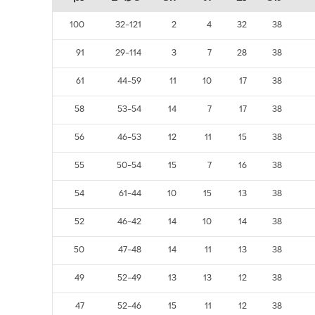
100
32-121
2
4
32
38
91
29-114
3
7
28
38
61
44-59
11
10
17
38
58
53-54
14
7
17
38
56
46-53
12
11
15
38
55
50-54
15
7
16
38
54
61-44
10
15
13
38
52
46-42
14
10
14
38
50
47-48
14
11
13
38
49
52-49
13
13
12
38
47
52-46
15
11
12
38