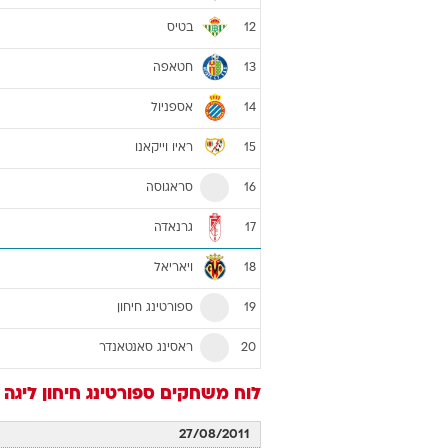
בטיס
12
חטאפה
13
אספניול
14
ראיו וייקאנו
15
סראגוסה
16
גרנאדה
17
ויאריאל
18
ספורטינג חיחון
19
ראסינג סאנטאנדר
20
לוח משחקים
ספורטינג חיחון
ליגה ספ
27/08/2011