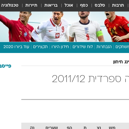
תרבות
סלבס
כסף
אוכל
בריאות
תיירות
טכנולוגיה
שחקים
הנבחרות
לוח שידורים
חידון היורו
תקצירים
עוד ביורו 2020
דיבור צפוף
ג חיחון
תכנית היורו
פייסב
לוח תוצאות
ספורטינג חיחון ליגה ספרדית 2011/12
מגזין
דעות ופרשנויות
וואלה! ספורט
מש
נצ
ת
הפ
שערים
נק