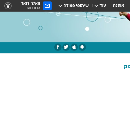
וואלה דואר
אופנה
עוד
שיתופי פעולה
קרא דואר
וק