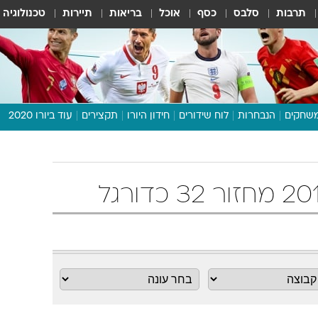
תרבות
סלבס
כסף
אוכל
בריאות
תיירות
טכנולוגיה
שחקים
הנבחרות
לוח שידורים
חידון היורו
תקצירים
עוד ביורו 2020
דיבור צפוף
תכנית היורו
לוח תוצאות
מגזין
דעות ופרשנויות
וואלה! ספורט