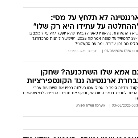
רגנטינה לא תלחץ על מסי:
ההחלטה על עתידו היא רק שלו"
שיא ההתאחדות קלאודיו טאפיה הבהיר שלא יופעל לחץ על הכוכב בן
ה-39 להמשיך עד קופה אמריקה 2028: "שימשיך ליהנות מהכדורגל
חליט מה נכון עבורו". ומה עם סקאלוני?
: 17:26 07/08/2026
מערכת וואלה ספורט
ם אמא שלו השתכנעה? שחקן
בחרת ארגנטינה נגד הקונספירציות
ונדו מדינה סיפר כי אפילו אמו העלתה בפניו את השמועות אחרי
הפסד לספרד בגמר המונדיאל, וחשף את תגובתו החריפה למי שהאמינו
ן
03:35 03/08/
מערכת וואלה ספורט