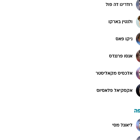
רודריגו דה פול
ולנטין בארקו
ניקו פאס
אנסו פרננדס
אלכסיס מקאליסטר
אקסקיאל פלאסיוס
ה
ליאונל מסי