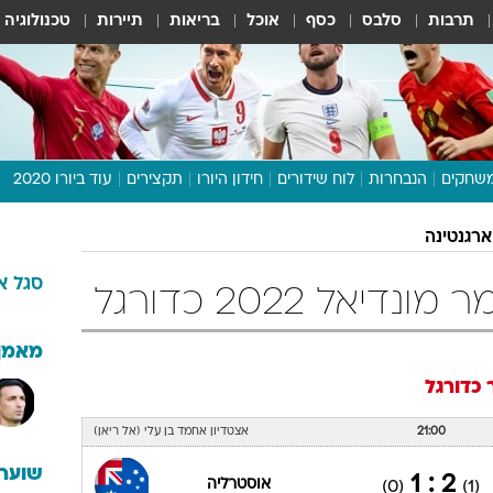
תרבות
סלבס
כסף
אוכל
בריאות
תיירות
טכנולוגיה
שחקים
הנבחרות
לוח שידורים
חידון היורו
תקצירים
עוד ביורו 2020
דיבור צפוף
ארגנטינה
תכנית היורו
סגל
א
לוח תוצאות
יאל 2022 כדורגל
מגזין
דעות ופרשנויות
מאמן
וואלה! ספורט
כדורגל
21:00
אצטדיון אחמד בן עלי (אל ריאן)
שוערי
2 : 1
אוסטרליה
(0)
(1)