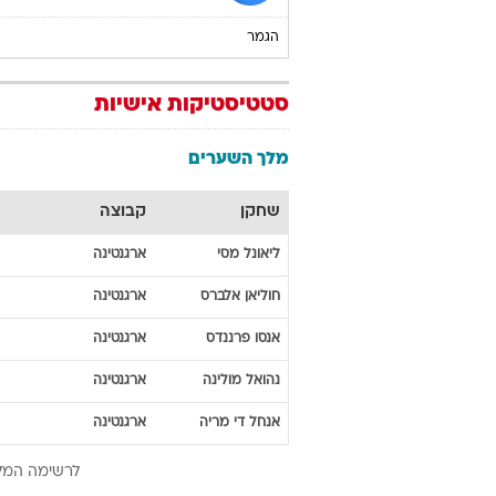
הגמר
סטטיסטיקות אישיות
מלך השערים
שחקן
קבוצה
ליאונל
מסי
ארגנטינה
חוליאן
אלברס
ארגנטינה
אנסו
פרננדס
ארגנטינה
נהואל
מולינה
ארגנטינה
אנחל
די מריה
ארגנטינה
לרשימה המל