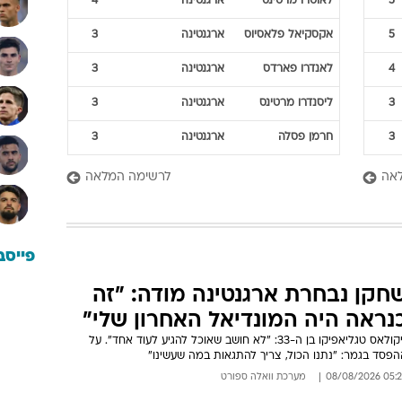
5
לאוטרו
מרטינס
ארגנטינה
4
5
אקסקיאל
פלאסיוס
ארגנטינה
3
4
לאנדרו
פארדס
ארגנטינה
3
3
ליסנדרו
מרטינס
ארגנטינה
3
3
חרמן
פסלה
ארגנטינה
3
אה
לרשימה המלאה
פייסב
חקן נבחרת ארגנטינה מודה: "זה
נראה היה המונדיאל האחרון שלי"
ניקולאס טגליאפיקו בן ה-33: "לא חושב שאוכל להגיע לעוד אחד". על
הפסד בגמר: "נתנו הכול, צריך להתגאות במה שעשינו"
05:22 08/08/
מערכת וואלה ספורט