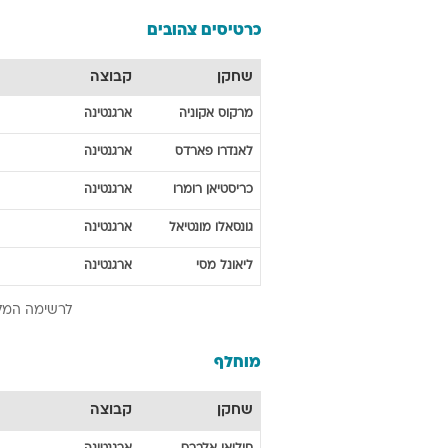
כרטיסים צהובים
שחקן
קבוצה
מרקוס
אקוניה
ארגנטינה
לאנדרו
פארדס
ארגנטינה
כריסטיאן
רומרו
ארגנטינה
גונסאלו
מונטיאל
ארגנטינה
ליאונל
מסי
ארגנטינה
לרשימה המל
מוחלף
שחקן
קבוצה