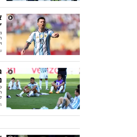
א
"
נ
וי
עודכן
ג
נ
פק
ה
לה
2026