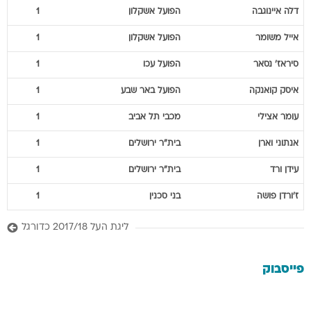
דלה
איינוגבה
הפועל אשקלון
1
אייל
משומר
הפועל אשקלון
1
סיראז'
נסאר
הפועל עכו
1
איסק
קואנקה
הפועל באר שבע
1
עומר
אצילי
מכבי תל אביב
1
אנתוני
וארן
בית"ר ירושלים
1
עידן
ורד
בית"ר ירושלים
1
ז'ורדן
פושה
בני סכנין
1
ליגת העל 2017/18 כדורגל
פייסבוק