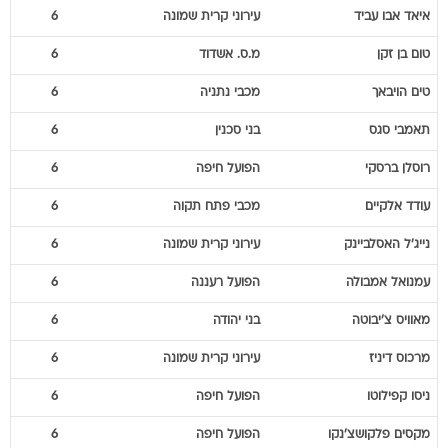
איאד
אבו עביד
עירוני קרית שמונה
6
טום
בן זקן
מ.ס. אשדוד
6
טים
הויבאך
מכבי נתניה
6
תאמבי
סגס
בני סכנין
6
רוסלן
ברסקי
הפועל חיפה
6
עודד
אלקיים
מכבי פתח תקוה
6
נייג'ל
האסלביינק
עירוני קרית שמונה
6
עמנואל
אמבולה
הפועל רעננה
6
מאוויס
צ'יבוטה
בני יהודה
6
מרכוס
דיניז
עירוני קרית שמונה
6
ניסו
קפילוטו
הפועל חיפה
6
מקסים
פלקושצ'נקו
הפועל חיפה
6