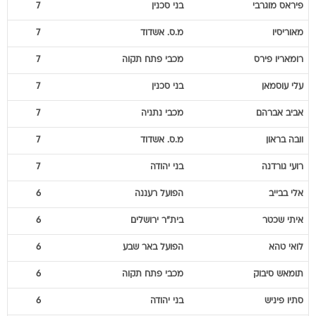
פיראס
מוגרבי
בני סכנין
7
מאוריסיו
מ.ס. אשדוד
7
רומאריו
פירס
מכבי פתח תקוה
7
עלי
עוסמאן
בני סכנין
7
אביב
אברהם
מכבי נתניה
7
וובה
בראון
מ.ס. אשדוד
7
רועי
גורדנה
בני יהודה
7
אלי
בבייב
הפועל רעננה
6
איתי
שכטר
בית"ר ירושלים
6
לואי
טהא
הפועל באר שבע
6
תומאש
סיבוק
מכבי פתח תקוה
6
סתיו
פיניש
בני יהודה
6