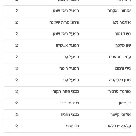
אנתוני
וואקמה
הפועל באר שבע
2
איתמר
ניצן
עירוני קרית שמונה
2
מיגל
ויטור
הפועל באר שבע
2
שון
מלכה
הפועל אשקלון
2
עמיד
מחאג'נה
הפועל עכו
2
גילי
ורמוט
הפועל חיפה
2
מתן
בלטקסה
הפועל עכו
2
מוחמד
סרסור
מכבי פתח תקוה
2
דן
ביטון
מ.ס. אשדוד
2
אלחסן
קייטה
מכבי נתניה
2
עלא
אבו סלאח
בני סכנין
2