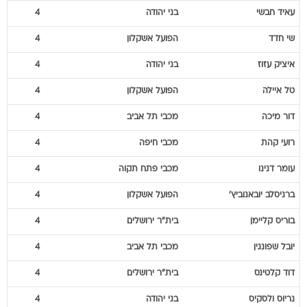
עאיד
חבשי
בני יהודה
4
שי
חדד
הפועל אשקלון
4
איציק
עזוז
בני יהודה
4
טל
איילה
הפועל אשקלון
4
דור
מיכה
מכבי תל אביב
4
רועי
קהת
מכבי חיפה
4
עומר
דנינו
מכבי פתח תקוה
4
ברניסלב
יובאנוביץ'
הפועל אשקלון
4
בוריס
קליימן
בית"ר ירושלים
4
יובל
שפונגין
מכבי תל אביב
4
דוד
קלטינס
בית"ר ירושלים
4
נריוס
ולסקיס
בני יהודה
4