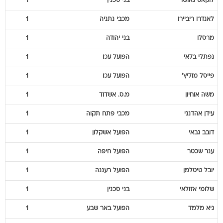
לוקאס
גאושו
בני סכנין
1
לאנדרו
ריביירו
מכבי נתניה
1
מרסלו
בני יהודה
1
נפתלי
בלאי
הפועל עכו
1
פייסל
מוליץ'
הפועל עכו
1
משה
אוחיון
מ.ס. אשדוד
1
עידן
אהדנני
מכבי פתח תקוה
1
דובב
גבאי
הפועל אשקלון
1
ענר
שכטר
הפועל חיפה
1
יובל
טיטלמן
הפועל רעננה
1
שלומי
אזולאי
בני סכנין
1
גיא
מלמד
הפועל באר שבע
1