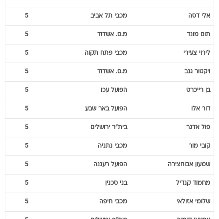
אלי
דסה
מכבי תל אביב
5
תום
מונד
מ.ס. אשדוד
5
לירוי
צעירי
מכבי פתח תקוה
5
ויקטור
גנב
מ.ס. אשדוד
5
בן
רייכרט
הפועל עכו
5
דור
אלו
הפועל באר שבע
5
פול
אדגר
בית"ר ירושלים
5
קובי
מור
מכבי נתניה
5
שמעון
אבוחצירה
הפועל רעננה
5
מחמוד
קנדיל
בני סכנין
5
שלומי
אזולאי
מכבי חיפה
5