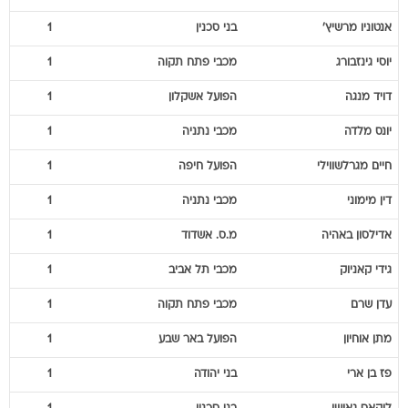
אנטוניו
מרשיץ'
בני סכנין
1
יוסי
גינזבורג
מכבי פתח תקוה
1
דויד
מנגה
הפועל אשקלון
1
יונס
מלדה
מכבי נתניה
1
חיים
מגרלשווילי
הפועל חיפה
1
דין
מימוני
מכבי נתניה
1
אדילסון
באהיה
מ.ס. אשדוד
1
גידי
קאניוק
מכבי תל אביב
1
עדן
שרם
מכבי פתח תקוה
1
מתן
אוחיון
הפועל באר שבע
1
פז
בן ארי
בני יהודה
1