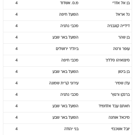
בן אל
אדרי
מ.ס. אשדוד
4
גל
אראל
הפועל חיפה
4
דידייה
קוגבניה
מכבי נתניה
4
בן
שהר
הפועל באר שבע
4
עופר
ורטה
בית"ר ירושלים
4
סינטאיהו
סלליך
מכבי חיפה
4
בן
ביטון
הפועל באר שבע
4
עדן
שמיר
עירוני קרית שמונה
4
ברנקו
ורגוץ'
מכבי נתניה
4
חאתם
עבד אלחמיד
הפועל באר שבע
4
מיכאל
אוחנה
הפועל באר שבע
4
יובל
אשכנזי
בני יהודה
4