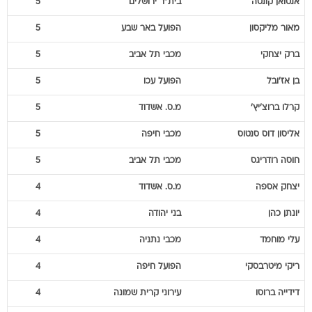
אנטואן
קונטה
בית"ר ירושלים
5
מאור
מליקסון
הפועל באר שבע
5
ברק
יצחקי
מכבי תל אביב
5
בן
אז'ובל
הפועל עכו
5
קרלו
ברוצ'יץ'
מ.ס. אשדוד
5
אליסון
דוס סנטוס
מכבי חיפה
5
חוסה
רודריגס
מכבי תל אביב
5
יצחק
אספה
מ.ס. אשדוד
4
יונתן
כהן
בני יהודה
4
עלי
מוחמד
מכבי נתניה
4
ריקי
מיטרבסקי
הפועל חיפה
4
דידייה
ברוסו
עירוני קרית שמונה
4