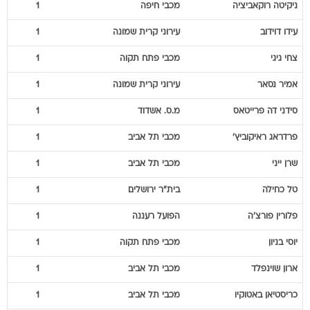
ניקיטה
רוקאביציה
מכבי חיפה
1
עידו
דוידוב
עירוני קרית שמונה
1
צחי
גיגי
מכבי פתח תקוה
1
אמיר
נסאר
עירוני קרית שמונה
1
סידני
דה פרייטאס
מ.ס. אשדוד
1
פרדראג
ראיקוביץ'
מכבי תל אביב
1
שרן
ייני
מכבי תל אביב
1
טל
כחילה
בית"ר ירושלים
1
פלורין
פורצ'ה
הפועל רעננה
1
יוסי
בניון
מכבי פתח תקוה
1
ארון
שוינפלד
מכבי תל אביב
1
כריסטיאן
באטוקיו
מכבי תל אביב
1