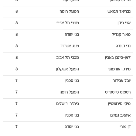
גבי
קניקובסקי
הפועל עכו
8
גבריאל
תמאש
הפועל חיפה
8
אבי
ריקן
מכבי תל אביב
8
מאור
קנדיל
בני יהודה
8
גדי
קינדה
מ.ס. אשדוד
8
ז'אן-סילבן
באבין
מכבי תל אביב
8
מירקו
אורמוש
הפועל אשקלון
8
יובל
אבידור
בני סכנין
7
רסמוס
סיוסטדט
הפועל חיפה
7
מיקי
סירושטיין
בית"ר ירושלים
7
איהאב
גנאים
בני סכנין
7
דן
מורי
בני יהודה
7