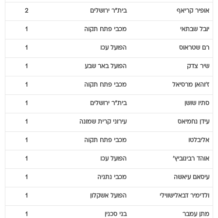
אופיר
קריאף
בית"ר ירושלים
2
יובל
שבתאי
מכבי פתח תקוה
1
רם
שטראוס
הפועל עכו
1
שיר
צדק
הפועל באר שבע
1
ז'והאן
מרסיאל
מכבי פתח תקוה
1
סתיו
שושן
בית"ר ירושלים
1
עידן
נחמיאס
עירוני קרית שמונה
1
אליבלטו
מכבי פתח תקוה
1
אוהד
רבינוביץ'
הפועל עכו
1
עיסאם
עיאשה
מכבי נתניה
1
ולדימיר
דבאלישווילי
הפועל אשקלון
1
מתן
עמבר
בני סכנין
1