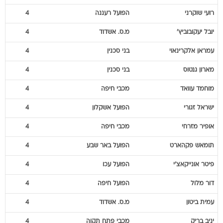
רועי
שוקרני
הפועל רעננה
4
יובל
יעקובוביץ'
מ.ס. אשדוד
4
עמראן
אלקרינאוי
בני סכנין
4
מארון
גנטוס
בני סכנין
4
מוחמד
עוואד
מכבי חיפה
4
ישראל
זגורי
הפועל אשקלון
4
אופיר
מזרחי
מכבי חיפה
4
תומאש
פקהארט
הפועל באר שבע
4
פיטר
אונייקאצ'י
הפועל עכו
4
דור
מלול
הפועל חיפה
4
עמית
ביטון
מ.ס. אשדוד
4
יניב
בריק
מכבי פתח תקוה
4