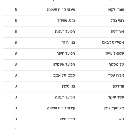
עומר
לקאו
עירוני קרית שמונה
3
רועי
בקל
מ.ס. אשדוד
3
אור
דסה
הפועל רעננה
3
אמיליוס
זובאס
בני יהודה
3
שמואל
שיימן
הפועל חיפה
3
טל
מכלוף
הפועל אשקלון
3
אלירן
עטר
מכבי תל אביב
3
וונדרסון
בני סכנין
3
שניר
שוקר
הפועל רעננה
3
איסמעיל
ריאן
עירוני קרית שמונה
3
קאיו
מכבי חיפה
3