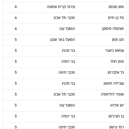
סאן
מנחם
עירוני קרית שמונה
6
טל
בן חיים
מכבי תל אביב
6
מוחמדו
סיסוקו
הפועל עכו
6
חנן
ממן
הפועל באר שבע
5
עטאא
ג'אבר
בני סכנין
5
מתן
חוזז
בני יהודה
5
גל
אלברמן
מכבי חיפה
5
עוביידה
חטאב
בני סכנין
5
אופיר
דוידזאדה
מכבי תל אביב
5
ינון
אליהו
הפועל עכו
5
בן
תורג'מן
בני יהודה
5
רמי
גרשון
מכבי חיפה
5