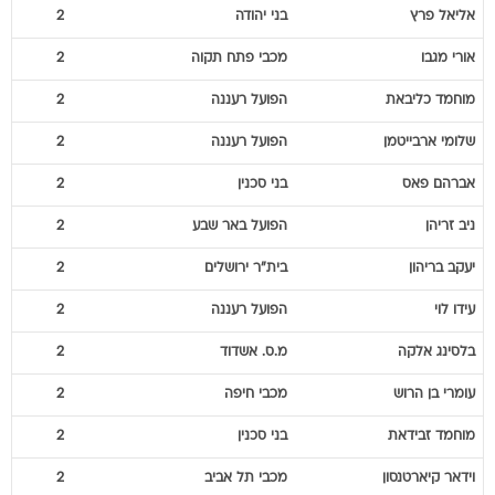
אליאל
פרץ
בני יהודה
2
אורי
מגבו
מכבי פתח תקוה
2
מוחמד
כליבאת
הפועל רעננה
2
שלומי
ארבייטמן
הפועל רעננה
2
אברהם
פאס
בני סכנין
2
ניב
זריהן
הפועל באר שבע
2
יעקב
בריהון
בית"ר ירושלים
2
עידו
לוי
הפועל רעננה
2
בלסינג
אלקה
מ.ס. אשדוד
2
עומרי
בן הרוש
מכבי חיפה
2
מוחמד
זבידאת
בני סכנין
2
וידאר
קיארטנסון
מכבי תל אביב
2