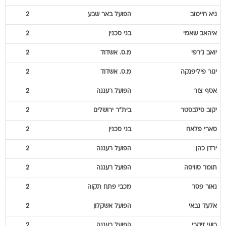
גיא
חיימוב
הפועל באר שבע
2
איהאב
שאמי
בני סכנין
2
יואב
ג'רפי
מ.ס. אשדוד
2
יגור
פיליפנקה
מ.ס. אשדוד
2
אסף
צור
הפועל רעננה
2
יקוב
סילבסטר
בית"ר ירושלים
2
סארי
פלאח
בני סכנין
2
ירדן
כהן
הפועל רעננה
2
תומר
סוויסה
הפועל רעננה
2
נאור
פסר
מכבי פתח תקוה
2
אלעד
גבאי
הפועל אשקלון
2
רועי
זיקרי
הפועל רעננה
2