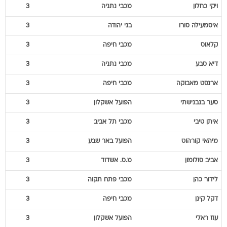
ויקי
כחלון
מכבי נתניה
3
איסמעילה
סורו
בני יהודה
3
קלאוס
מכבי חיפה
3
דיא
סבע
מכבי נתניה
3
ארנסט
מאבוקה
מכבי חיפה
3
סער
בנבנישתי
הפועל אשקלון
3
איתן
טיבי
מכבי תל אביב
3
מיהאי
קורהוט
הפועל באר שבע
3
אביב
סולומון
מ.ס. אשדוד
3
לידור
כהן
מכבי פתח תקוה
3
דקל
קינן
מכבי חיפה
3
עוז
ראלי
הפועל אשקלון
3