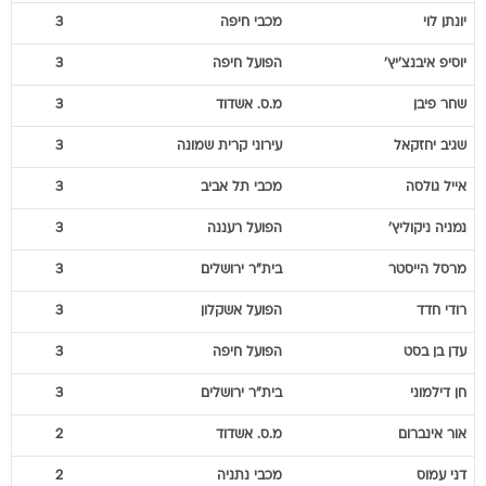
יונתן
לוי
מכבי חיפה
3
יוסיפ
איבנצ'יץ'
הפועל חיפה
3
שחר
פיבן
מ.ס. אשדוד
3
שגיב
יחזקאל
עירוני קרית שמונה
3
אייל
גולסה
מכבי תל אביב
3
נמניה
ניקוליץ'
הפועל רעננה
3
מרסל
הייסטר
בית"ר ירושלים
3
רודי
חדד
הפועל אשקלון
3
עדן
בן בסט
הפועל חיפה
3
חן
דילמוני
בית"ר ירושלים
3
אור
אינברום
מ.ס. אשדוד
2
דני
עמוס
מכבי נתניה
2