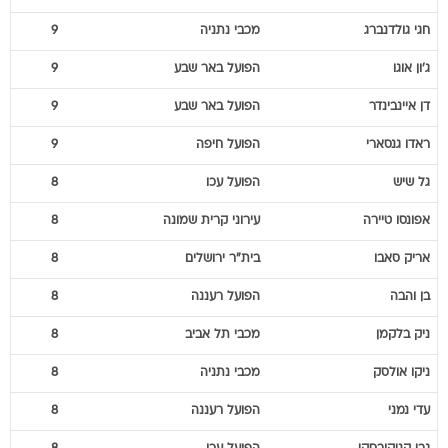
חגי
גולדנברג
מכבי נתניה
9
ג'ון
אוגו
הפועל באר שבע
9
דן
איינבינדר
הפועל באר שבע
9
ראדו
גנסארי
הפועל חיפה
9
גל
שיש
הפועל עכו
8
אפונסו
טיירה
עירוני קרית שמונה
8
אריק
סאבו
בית"ר ירושלים
8
בן
והבה
הפועל רעננה
8
ניק
בלקמן
מכבי תל אביב
8
ניקו
אולסק
מכבי נתניה
8
עדי
נמני
הפועל רעננה
8