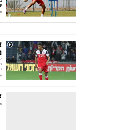
ב
ש
2017
א
נ
ל
מ
ה
2017
א
2016