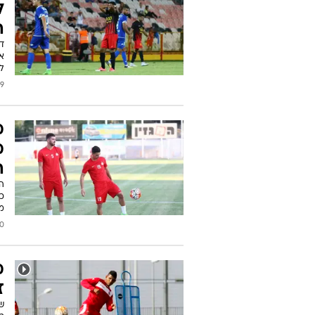
ל
ה
דן
א
לא
/2017
מ
ה
ה
כ
מ
2017
מ
ז
שח