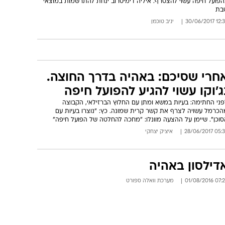
הפועל חיפה עשוי להצטרף. איליה דימיטרוב ינחת להתרשמות במוצאי
בת
12:38 30/06/
יניב טוכמן
חרי שסיכם: באהיה בדרך החוצה.
ג'וקו עשוי להגיע להפועל חיפה
פני החתימה: בעיות במשא ומתן עם החלוץ הברזילאי, הקבוצה
הכרמל עשויה לצרף את קשר קרית שמונה. כץ: "נוצרו בעיות עם
סוכן". שיימן על ההצעה מוונלו: "מחכה להחלטה של הפועל חיפה"
05:39 28/06/
איציק יצחקי
דילסון באהיה
07:28 01/08/
מערכת וואלה ספורט