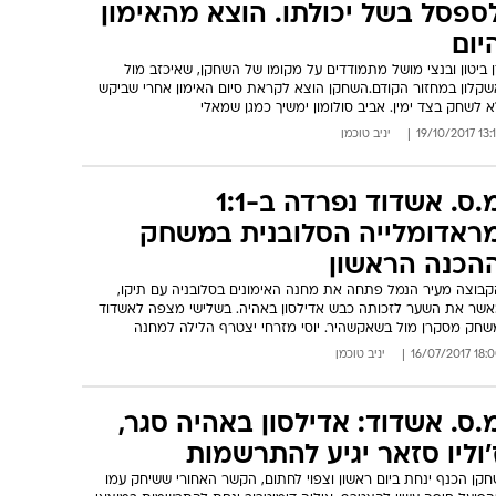
ספסל בשל יכולתו. הוצא מהאימון
יום
 ביטון ובנצי מושל מתמודדים על מקומו של השחקן, שאיכזב מול
שקלון במחזור הקודם.השחקן הוצא לקראת סיום האימון אחרי שביקש
 לשחק בצד ימין. אביב סולומון ימשיך כמגן שמאלי
13:19 19/10
יניב טוכמן
מ.ס. אשדוד נפרדה ב-1:1
ראדומלייה הסלובנית במשחק
הכנה הראשון
קבוצה מעיר הנמל פתחה את מחנה האימונים בסלובניה עם תיקו,
אשר את השער לזכותה כבש אדילסון באהיה. בשלישי מצפה לאשדוד
שחק מסקרן מול בשאקשהיר. יוסי מזרחי יצטרף הלילה למחנה
18:00 16/07/
יניב טוכמן
.ס. אשדוד: אדילסון באהיה סגר,
'וליו סזאר יגיע להתרשמות
קן הכנף ינחת ביום ראשון וצפוי לחתום, הקשר האחורי ששיחק עמו