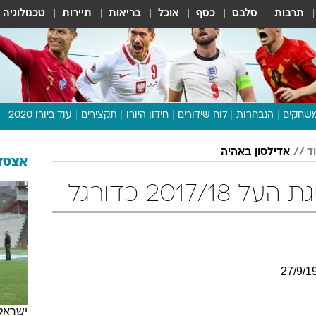
תרבות
סלבס
כסף
אוכל
בריאות
תיירות
טכנולוגיה
שחקים
הנבחרות
לוח שידורים
חידון היורו
תקצירים
עוד ביורו 2020
דיבור צפוף
ד
אדילסון באהיה
תכנית היורו
אצטדי
לוח תוצאות
2017/ כדורגל
מגזין
דעות ופרשנויות
וואלה! ספורט
27
/
9
/
1
ישראל