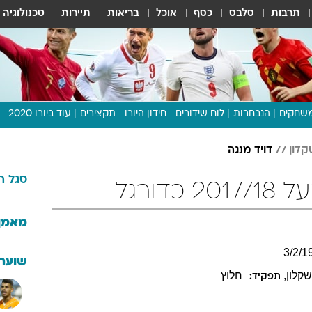
תרבות
סלבס
כסף
אוכל
בריאות
תיירות
טכנולוגיה
שחקים
הנבחרות
לוח שידורים
חידון היורו
תקצירים
עוד ביורו 2020
דיבור צפוף
קלון
דויד מנגה
תכנית היורו
סגל
ה
לוח תוצאות
דורגל
מגזין
דעות ופרשנויות
מאמן
וואלה! ספורט
3
/
2
/
1
שוערי
קלון
,
חלוץ
תפקיד: