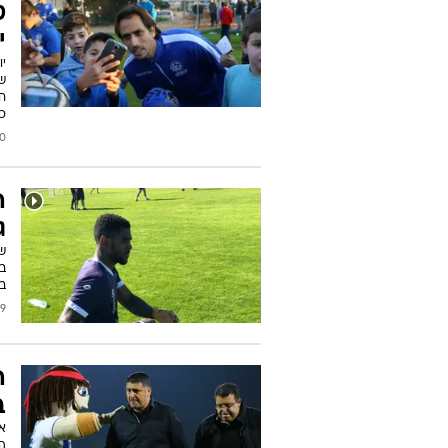
ט
י
יו
של
חי
כרי
2018
ה
ג
ש
ב
במ
2018
ה
ב
א
הר