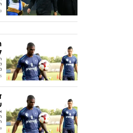
הו
2017
ה
ל
ק
בד
/2017
ד
ש
א
ה
הר
2016