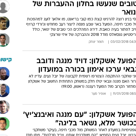
ובים שנעשו בחלון ההעברות של
נואר
סי בניון רוצה להרגיש קצת כמו קובי בריאנט, מו אלאך לועג למהפכות
 מכבי חיפה, הפועל באר שבע מנסה ליצור רעב מחודש וג'ורדי קרויף
יב לפתור בעיה כואבת. דירוג המהלכים הכי טובים של ינואר, כולל
סטיאן גונסאלס מודל 2018 וההברקה של איזי שרצקי
04:30 03/02/
תומר יצחק
קישור
פועל אשקלון: דויד מנגה ודובב
באי ערכו אימון בכורה במועדון
ני שחקני ההתקפה הצטרפו רשמית לקבוצה של יובל נעים. עדיין לא
רור האם מנגה וגבאי יטלו חלק במשחק התחתית החשוב של אשקלון
חזור הקרוב מול הפועל רעננה (ראשון, 19:00)
08:59 11/01/
אופיר סער
פועל אשקלון: "עם מנגה ואיבנצ'יץ'
כושר מלא, נשאר בליגה"
ופטימיות במועדון לאחר המשחק מול מכבי חיפה, בעיקר משחקני
כש. יובל נעים החמיא: "הם משדרגים אותנו, צריך סבלנות". מתן חוזז