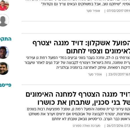
סיף: "שיחקנו טוב, אבל במשחקים הבאים צריך גם נקודות"
09:10 07/02/
אופיר סער
התקפ
פועל אשקלון: דויד מנגה יצטרף
אימונים וצפוי לחתום
הצרפתי בן ה-27, שזכה בעבר בשני גביעים במדי הפועל רמת גן ועירוני
רית שמונה, נחת בישראל ויצטרף לקבוצה של יובל נעים לאחר שיעבור
יקות רפואיות. שיחק לאחרונה ברומניה ובולגריה
16:15 23/01
אופיר סער
פייסב
ויד מנגה הצטרף למחנה האימונים
ל בני סכנין, שתבחן את כושרו
קס עירוני קרית שמונה והפועל רמת גן, שסבל מפציעות רבות בשנים
אחרונות, יצטרף לקבוצה של אבוקסיס אם ירשים ויערוך את משחקו
אשון כבר הערב. כריסטיאן נובאק שנבחן לא יוחתם
07:39 26/07/
מערכת וואלה ספורט