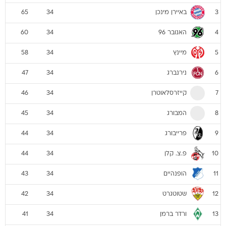
באיירן מינכן
65
34
3
האנובר 96
60
34
4
מיינץ
58
34
5
נירנברג
47
34
6
קייזרסלאוטרן
46
34
7
המבורג
45
34
8
פרייבורג
44
34
9
פ.צ. קלן
44
34
10
הופנהיים
43
34
11
שטוטגרט
42
34
12
ורדר ברמן
41
34
13