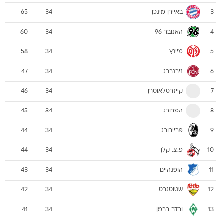
באיירן מינכן
65
34
3
האנובר 96
60
34
4
מיינץ
58
34
5
נירנברג
47
34
6
קייזרסלאוטרן
46
34
7
המבורג
45
34
8
פרייבורג
44
34
9
פ.צ. קלן
44
34
10
הופנהיים
43
34
11
שטוטגרט
42
34
12
ורדר ברמן
41
34
13