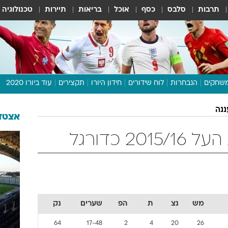
תרבות
סלבס
כסף
אוכל
בריאות
תיירות
טכנולוגיה
שחקים
הנבחרות
לוח שידורים
חידון היורו
תקצירים
עוד ביורו 2020
דיבור צפוף
ננה
תכנית היורו
אצטדי
לוח תוצאות
2 כדורגל
מגזין
דעות ופרשנויות
וואלה! ספורט
מש
נצ
ת
הפ
שערים
נק
64
17-48
2
4
20
26