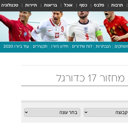
תרבות
סלבס
כסף
אוכל
בריאות
תיירות
טכנולוגיה
שחקים
הנבחרות
לוח שידורים
חידון היורו
תקצירים
עוד ביורו 2020
דיבור צפוף
תכנית היורו
לוח תוצאות
מגזין
דעות ופרשנויות
וואלה! ספורט