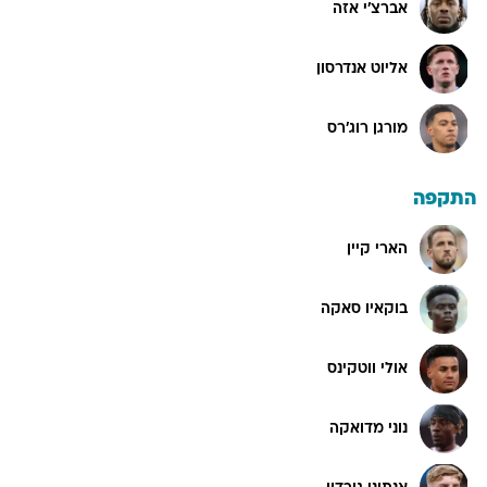
אברצ'י אזה
אליוט אנדרסון
מורגן רוג'רס
התקפה
הארי קיין
בוקאיו סאקה
אולי ווטקינס
נוני מדואקה