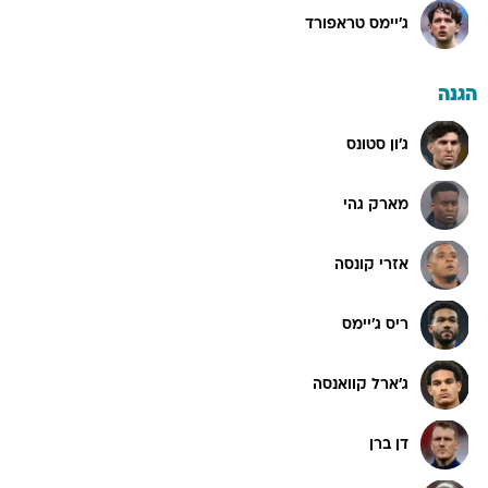
ג'יימס טראפורד
הגנה
ג'ון סטונס
מארק גהי
אזרי קונסה
ריס ג'יימס
ג'ארל קוואנסה
דן ברן