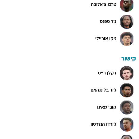
טרבו צ'אלובה
ג'ד ספנס
ניקו אוריילי
קישור
דקלן רייס
ג'וד בלינגהאם
קובי מאינו
ג'ורדן הנדרסון