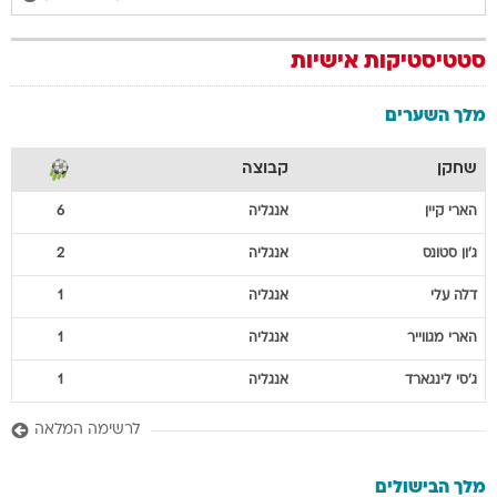
סטטיסטיקות אישיות
מלך השערים
שחקן
קבוצה
הארי
קיין
אנגליה
6
ג'ון
סטונס
אנגליה
2
דלה
עלי
אנגליה
1
הארי
מגווייר
אנגליה
1
ג'סי
לינגארד
אנגליה
1
לרשימה המלאה
מלך הבישולים