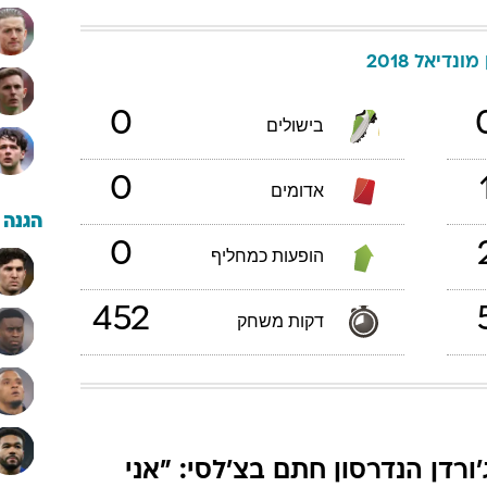
מונדיאל 2018
0
בישולים
0
אדומים
הגנה
0
הופעות כמחליף
452
דקות משחק
'ורדן הנדרסון חתם בצ'לסי: "אני