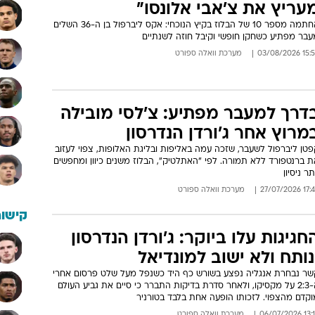
עריץ את צ'אבי אלונסו"
החתמה מספר 10 של הבלוז בקיץ הנוכחי: אקס ליברפול בן ה-36 השלים
עבר מפתיע כשחקן חופשי וקיבל חוזה לשנתיים
15:52 03/08/
מערכת וואלה ספורט
דרך למעבר מפתיע: צ'לסי מובילה
מרוץ אחר ג'ורדן הנדרסון
טן ליברפול לשעבר, שזכה עמה באליפות ובליגת האלופות, צפוי לעזוב
ת ברנטפורד ללא תמורה. לפי "האתלטיק", הבלוז משנים כיוון ומחפשים
תר ניסיון
17:42 27/07
מערכת וואלה ספורט
קישור
חגיגות עלו ביוקר: ג'ורדן הנדרסון
נותח ולא ישוב למונדיאל
שר נבחרת אנגליה נפצע בשורש כף היד כשנפל מעל שלט פרסום אחרי
ה-2:3 על מקסיקו, ולאחר סדרת בדיקות התברר כי סיים את גביע העולם
וקדם מהצפוי. לזכותו הופעה אחת בלבד בטורניר
13:14 06/07
מערכת וואלה ספורט