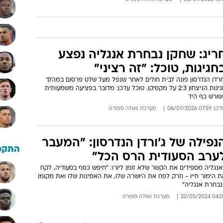
ריג: שחקן נבחרת אנגליה נפצע
חגיגות, טוכל: "זה רציני"
'ורדן הנדרסון פונה לבית חולים לאחר שנפל מעל שלט פרסום במהלך
חגיגות הניצחון 2:3 על מקסיקו. טוכל עדכן: מדובר בפציעה משמעותית
שורש כף היד
: 07:59 06/07/2026
מערכת וואלה ספורט
נפילה של ג'ורדן הנדרסון: "המעבר
התקפ
ערב הסעודית הרס הכל"
אנגליה מספידים את הקשר שלא זומן ליורו: "חיפש כסף בסעודיה, לקח
 הימור חייו - וזרק לפח את היושרה שלו, את האמינות שלו ואת מקומו
נבחרת אנגליה"
04:05 22/05/
מערכת וואלה ספורט