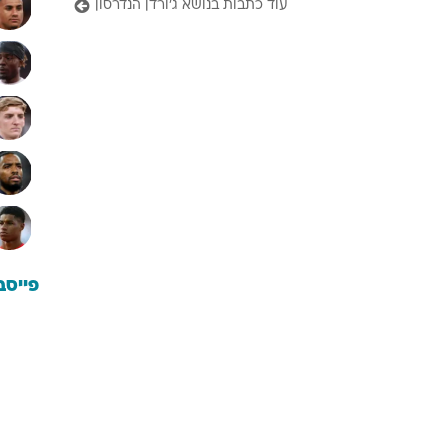
עוד כתבות בנושא ג'ורדן הנדרסון
פייסב