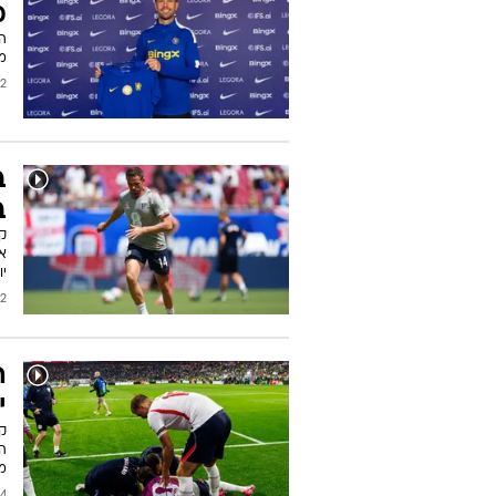
מ
מ
2026
ב
ב
קפ
א
יו
/2026
ה
י
ק
מ
/2026