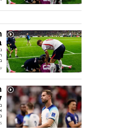
ח
ב
ג
ב
עודכן
ה
ל
ב
את
ב
2024