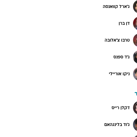
ג'ארל קוואנסה
דן ברן
טרבו צ'אלובה
ג'ד ספנס
ניקו אוריילי
דקלן רייס
ג'וד בלינגהאם