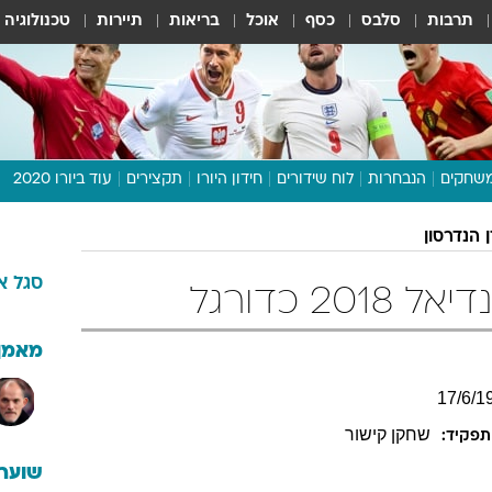
תרבות
סלבס
כסף
אוכל
בריאות
תיירות
טכנולוגיה
שחקים
הנבחרות
לוח שידורים
חידון היורו
תקצירים
עוד ביורו 2020
דיבור צפוף
ן הנדרסון
תכנית היורו
סגל
א
לוח תוצאות
2 כדורגל
מגזין
דעות ופרשנויות
מאמן
וואלה! ספורט
17
/
6
/
1
שחקן קישור
תפקיד:
שוערי