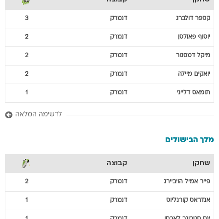
קספר
דולברג
דנמרק
3
יוסוף
פאולסן
דנמרק
2
מיקל
דמסגור
דנמרק
2
יואקים
מיילה
דנמרק
2
תומאס
דלייני
דנמרק
1
לרשימה המלאה
מלך הבישולים
שחקן
קבוצה
פייר אמיל
הויביירג
דנמרק
2
אנדראס
קורנליוס
דנמרק
1