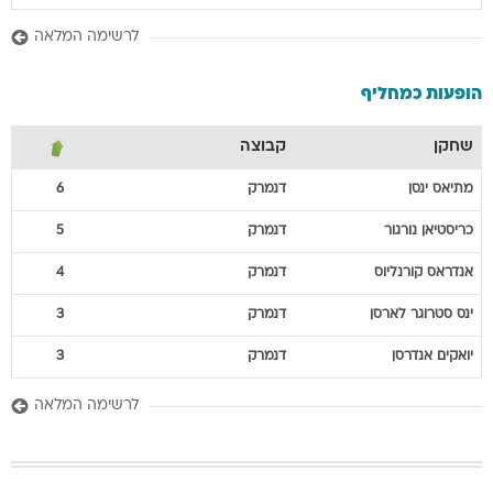
לרשימה המלאה
הופעות כמחליף
שחקן
קבוצה
מתיאס
ינסן
דנמרק
6
כריסטיאן
נורגור
דנמרק
5
אנדראס
קורנליוס
דנמרק
4
ינס
סטרוגר לארסן
דנמרק
3
יואקים
אנדרסן
דנמרק
3
לרשימה המלאה