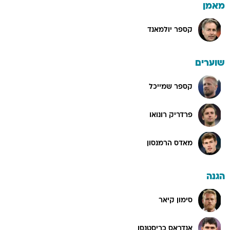
מאמן
קספר יולמאנד
שוערים
קספר שמייכל
פרדריק רונואו
מאדס הרמנסון
הגנה
סימון קיאר
אנדראס כריסטנסן