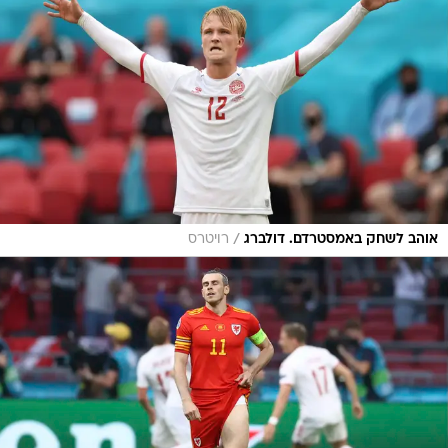
/
אוהב לשחק באמסטרדם. דולברג
רויטרס