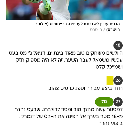
הדנים עדיין לא נכנסו לעניינים. ברייתווייט (צילום:
/
רויטרס)
רויטרס
18
הוולשים משחקים טוב מאוד בינתיים. דניאל ג'יימס בעט
עכשיו משמאל לעבר השער, זה לא היה מספיק חזק
ושמייכל קלט
26
רודון ביצע עבירה וספג כרטיס צהוב
27
גול
דמסגור עשה מהלך טוב ומסר לדולברג, שבעט נהדר
מ-18 מטר בערך אל הפינה את ה-0:1 של דנמרק.
ביצוע נהדר