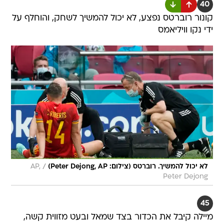
40
קונור רוברטס נפצע, לא יכול להמשיך לשחק, והוחלף על
ידי נקו וויליאמס
/
לא יכול להמשיך. רוברטס (צילום: Peter Dejong, AP)
AP,
Peter Dejong
45
מיילה קיבל את הכדור בצד שמאל ובעט מזווית קשה,