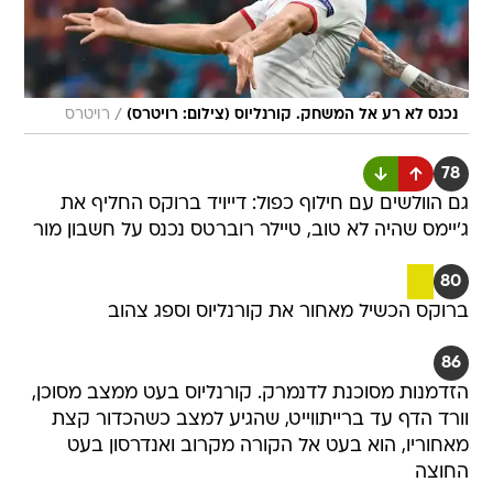
/
נכנס לא רע אל המשחק. קורנליוס (צילום: רויטרס)
רויטרס
78
גם הוולשים עם חילוף כפול: דייויד ברוקס החליף את
ג'יימס שהיה לא טוב, טיילר רוברטס נכנס על חשבון מור
80
ברוקס הכשיל מאחור את קורנליוס וספג צהוב
86
הזדמנות מסוכנת לדנמרק. קורנליוס בעט ממצב מסוכן,
וורד הדף עד ברייתווייט, שהגיע למצב כשהכדור קצת
מאחוריו, הוא בעט אל הקורה מקרוב ואנדרסון בעט
החוצה