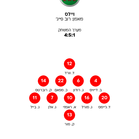
ויילס
מאמן:
רוב
פייג'
מערך המשחק
4:5:1
12
ד. וורד
14
22
6
4
ב. דייויס
ג. רודון
כ. מפאם
ק. רוברטס
11
7
10
16
20
ד. ג'יימס
ג. מורל
א. ראמזי
ג. אלן
ג. בייל
13
ק. מור