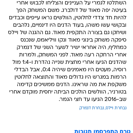
השתלטו לגמרי על העניינים והצליחו לכבוש אחרי
בעיטה יפה מאוד של דולברג. משם המשחק הפך
להיות חד צדדי לחלוטין, הוולשים נראו עייפים וכבדים
ובקושי עשו משהו, בעוד הדנים היו דינמיים, נלהבים
ושיחקו גם בצורה התקפית מאוד. גם ההגנה של ויילס
סיפקה משחק בינוני מאוד ונקו וויליאמס, שנכנס
כמחליף, היה אחראי ישיר לשער השני של דנמרק
אחרי הרחקה רעה מאוד. לפני המשחק, ולמרות
שהדנים הגיעו אחרי מחצית שנייה נהדרת ו-1:4 מול
רוסיה, מעטים היו מאמינים שיהיה 0:4, אבל הבדלי
הרמות במגרש היו גדולים מאוד והתוצאה לחלוטין
משקפת את מה שראינו. הדנים ממשיכים קדימה
בטורניר, הוולשים הולכים הביתה יחסית מוקדם אחרי
שב-2016 הגיעו עד חצי הגמר.
נבחרת ויילס
נבחרת דנמרק
טרם התפרסמו תגובות