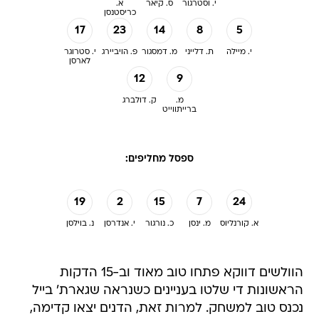
י. וסטרגור
ס. קיאר
א.
כריסטנסן
17
23
14
8
5
י. מיילה
ת. דלייני
מ. דמסגור
פ. הויביירג
י. סטרוגר
לארסן
12
9
מ.
ק. דולברג
ברייתווייט
ספסל מחליפים:
19
2
15
7
24
א. קורנליוס
מ. ינסן
כ. נורגור
י. אנדרסן
נ. בוילסן
הוולשים דווקא פתחו טוב מאוד וב-15 הדקות
הראשונות די שלטו בעניינים כשנראה שגארת' בייל
נכנס טוב למשחק. למרות זאת, הדנים יצאו קדימה,