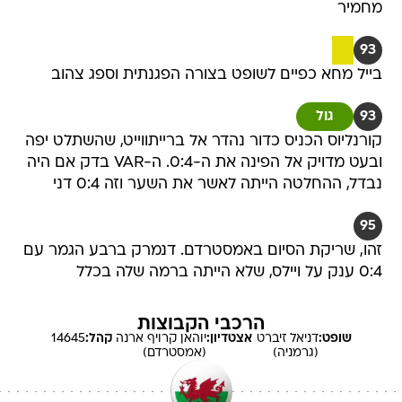
מחמיר
93
בייל מחא כפיים לשופט בצורה הפגנתית וספג צהוב
93
גול
קורנליוס הכניס כדור נהדר אל ברייתווייט, שהשתלט יפה
ובעט מדויק אל הפינה את ה-0:4. ה-VAR בדק אם היה
נבדל, ההחלטה הייתה לאשר את השער וזה 0:4 דני
95
זהו, שריקת הסיום באמסטרדם. דנמרק ברבע הגמר עם
0:4 ענק על ויילס, שלא הייתה ברמה שלה בכלל
הרכבי הקבוצות
שופט:
דניאל
זיברט
אצטדיון:
יוהאן קרויף ארנה
קהל:
14645
(גרמניה)
(אמסטרדם)