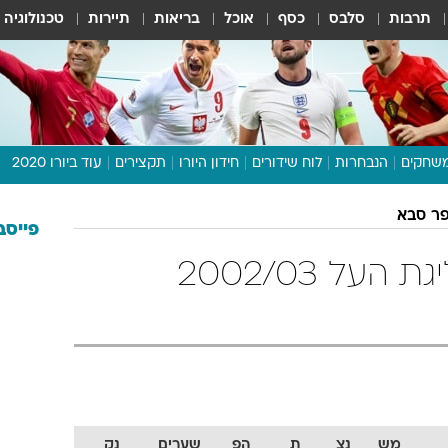
תרבות
סלבס
כסף
אוכל
בריאות
תיירות
טכנולוגיה
שחקים
הנבחרות
לוח שידורים
חידון היורו
תקצירים
עוד ביורו 2020
דיבור צפוף
פר סבא
תכנית היורו
פייסב
לוח תוצאות
הפועל כפר סבא ליגת העל 2002/03
מגזין
דעות ופרשנויות
וואלה! ספורט
מש
נצ
ת
הפ
שערים
נק