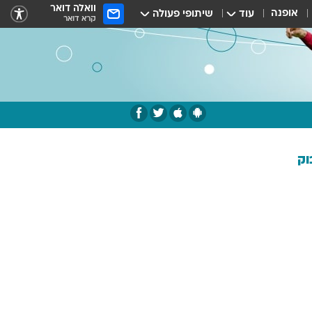
וואלה דואר
אופנה
עוד
שיתופי פעולה
קרא דואר
וק