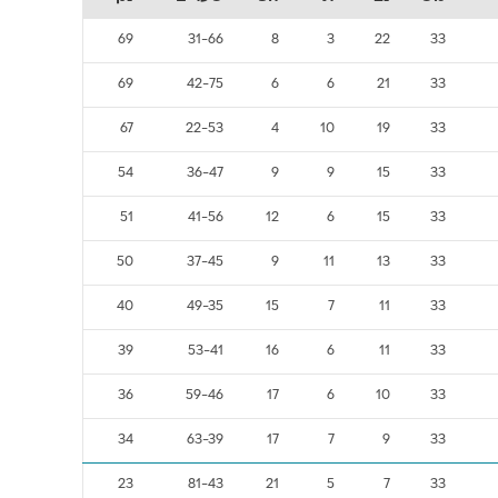
69
31-66
8
3
22
33
69
42-75
6
6
21
33
67
22-53
4
10
19
33
54
36-47
9
9
15
33
51
41-56
12
6
15
33
50
37-45
9
11
13
33
40
49-35
15
7
11
33
39
53-41
16
6
11
33
36
59-46
17
6
10
33
34
63-39
17
7
9
33
23
81-43
21
5
7
33