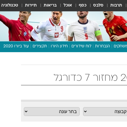
תרבות
סלבס
כסף
אוכל
בריאות
תיירות
טכנולוגיה
שחקים
הנבחרות
לוח שידורים
חידון היורו
תקצירים
עוד ביורו 2020
דיבור צפוף
תכנית היורו
לוח תוצאות
מגזין
דעות ופרשנויות
וואלה! ספורט