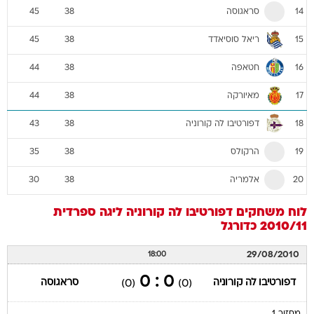
סראגוסה
45
38
14
ריאל סוסיאדד
45
38
15
חטאפה
44
38
16
מאיורקה
44
38
17
דפורטיבו לה קורוניה
43
38
18
הרקולס
35
38
19
אלמריה
30
38
20
לוח משחקים
דפורטיבו לה קורוניה
ליגה ספרדית
2010/11
כדורגל
29/08/2010
18:00
0 : 0
דפורטיבו לה קורוניה
סראגוסה
(0)
(0)