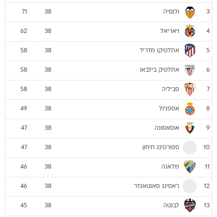
ולנסיה
71
38
3
ויאריאל
62
38
4
אתלטיקו מדריד
58
38
5
אתלטיק בילבאו
58
38
6
סביליה
58
38
7
אספניול
49
38
8
אוסאסונה
47
38
9
ספורטינג חיחון
47
38
10
מלאגה
46
38
11
ראסינג סאנטאנדר
46
38
12
לבנטה
45
38
13