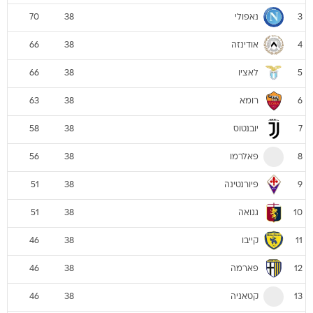
נאפולי
70
38
3
אודינזה
66
38
4
לאציו
66
38
5
רומא
63
38
6
יובנטוס
58
38
7
פאלרמו
56
38
8
פיורנטינה
51
38
9
גנואה
51
38
10
קייבו
46
38
11
פארמה
46
38
12
קטאניה
46
38
13