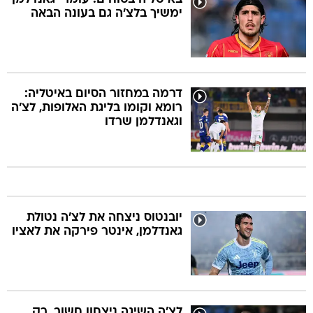
ימשיך בלצ'ה גם בעונה הבאה
דרמה במחזור הסיום באיטליה:
רומא וקומו בליגת האלופות, לצ'ה
וגאנדלמן שרדו
יובנטוס ניצחה את לצ'ה נטולת
גאנדלמן, אינטר פירקה את לאציו
לצ'ה השיגה ניצחון חשוב, רק