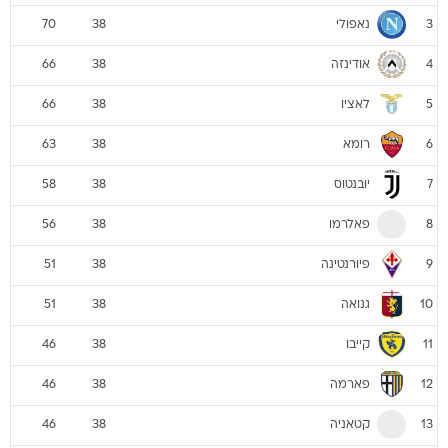
נאפולי
70
38
3
אודינזה
66
38
4
לאציו
66
38
5
רומא
63
38
6
יובנטוס
58
38
7
פאלרמו
56
38
8
פיורנטינה
51
38
9
גנואה
51
38
10
קייבו
46
38
11
פארמה
46
38
12
קטאניה
46
38
13