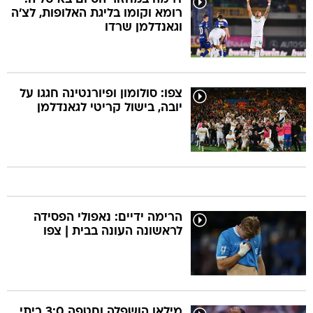
רומא וקומו בליגת האלופות, לצ'ה
וגאנדלמן שרדו
צפו: סולומון ופיורנטינה חגגו על
יובה, בישול קריטי לגאנדלמן
הרימה ידיים: נאפולי הפסידה
לראשונה העונה בבית | צפו
מילאן הושפלה וחטפה 3:0 ביתי