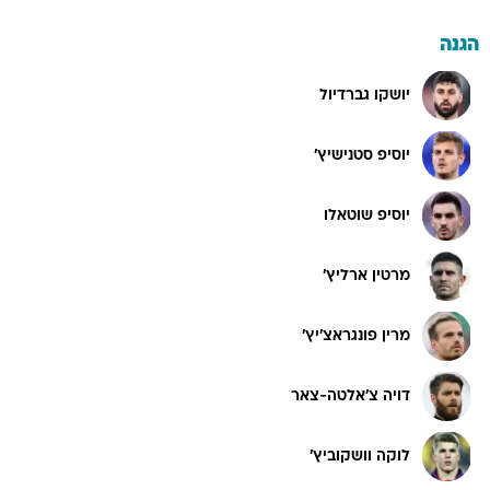
הגנה
יושקו גברדיול
יוסיפ סטנישיץ'
יוסיפ שוטאלו
מרטין ארליץ'
מרין פונגראצ'יץ'
דויה צ'אלטה-צאר
לוקה וושקוביץ'