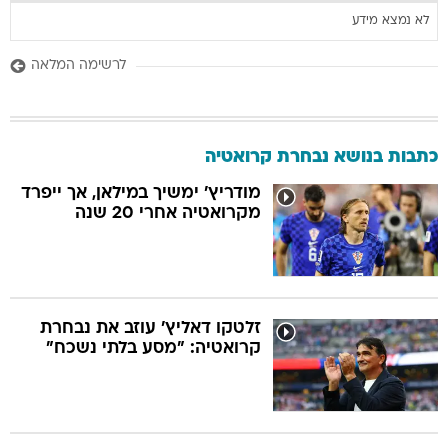
לא נמצא מידע
לרשימה המלאה
כתבות בנושא נבחרת קרואטיה
מודריץ' ימשיך במילאן, אך ייפרד
מקרואטיה אחרי 20 שנה
זלטקו דאליץ' עוזב את נבחרת
קרואטיה: "מסע בלתי נשכח"