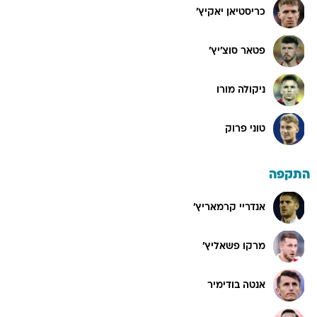
כריסטיאן יאקיץ'
פטאר סוצ'יץ'
ניקולה מורו
טוני פרוק
התקפה
אנדריי קרמאריץ'
מרקו פשאליץ'
אנטה בודימיר