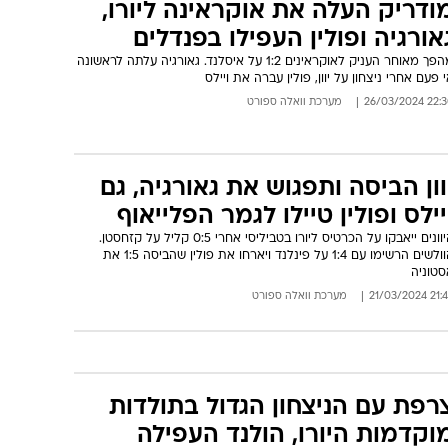
ודריק העלה את אוקראינה ליורו,
אורגיה ופולין העפילו בפנדלים
מהפך מאוחר העניק לאוקראינים 1:2 על איסלנד. גאורגיה עלתה לראשונה
 פעם אחרי ניצחון על יוון, פולין עברה את ויילס
22:30 26/03/
מערכת וואלה ספורט
וון הביסה ותפגוש את גאורגיה, גם
יילס ופולין טיילו לגמר הפלייאוף
היוונים ייאבקו על הכרטיס ליורו בטביליסי אחרי 0:5 קליל על קזחסטן.
הוולשים הרשימו עם 1:4 על פינלנד ויארחו את פולין שהביסה 1:5 את
סטוניה
21:44 21/03/
מערכת וואלה ספורט
רפת עם הניצחון הגדול בתולדות
וקדמות היורו, הולנד העפילה