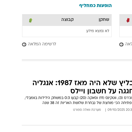
הופעות כמחליף
שחקן
קבוצה
לא נמצא מידע
אה
לרשימה המלאה
בליץ שלא היה מאז 1987: אנגליה
גגה על חשבון ויילס
רוג'רס (3), ווטקינס (11) וסאקה (20) קבעו 0:3 במשחק הידידות בוומבלי,
תיחה הכי מוחצת של נבחרת שלושת האריות זה 38 שנה
20:39 09/10/
מערכת וואלה ספורט