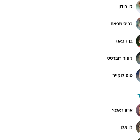
ג'ו רודון
כריס מפאם
בן קבאנגו
קונור רוברטס
טום לוקייר
ארון ראמזי
ג'ו אלן