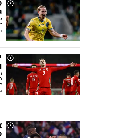
מ
ג
אי
2024
י
ו
א
2024
צ
מ