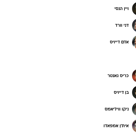
ויין הנסי
דני וורד
אדם דייויס
כריס גאנטר
בן דייויס
ניקו וויליאמס
אית'ן אמפאדו