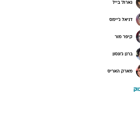
גארת' בייל
דניאל ג'יימס
קיפר מור
ברנן ג'ונסון
מארק האריס
וק