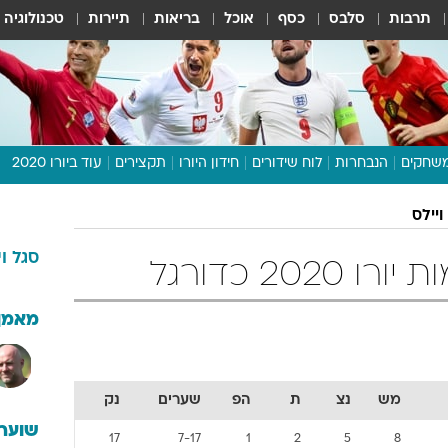
תרבות
סלבס
כסף
אוכל
בריאות
תיירות
טכנולוגיה
שחקים
הנבחרות
לוח שידורים
חידון היורו
תקצירים
עוד ביורו 2020
דיבור צפוף
ויילס
תכנית היורו
סגל
ו
לוח תוצאות
202 כדורגל
מגזין
דעות ופרשנויות
מאמן
וואלה! ספורט
מש
נצ
ת
הפ
שערים
נק
שוערי
17
7-17
1
2
5
8