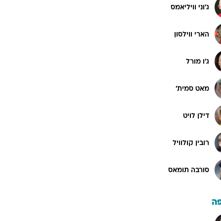
ג'וני וויליאמס
הארי ווילסון
ג'ו מורל
מאט סמית'
דילן לויט
רובין קולוויל
סורבה תומאס
ה