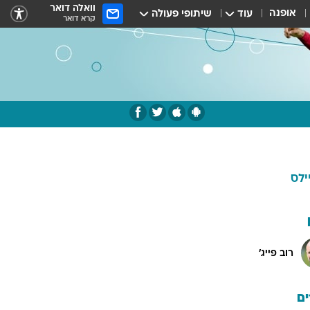
וואלה דואר
אופנה
עוד
שיתופי פעולה
קרא דואר
יילס
רוב פייג'
ם