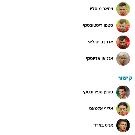
ויסאר מוסליו
סטפן ריסטובסקי
אגזון בייטולאי
אזגיאן אליוסקי
קישור
סטפן ספירובסקי
אליף אלמאס
אניס בארדי