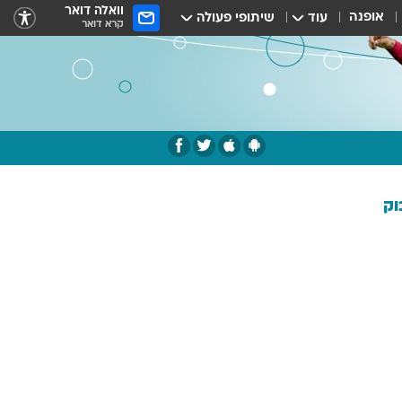
וואלה דואר
אופנה
עוד
שיתופי פעולה
קרא דואר
וק