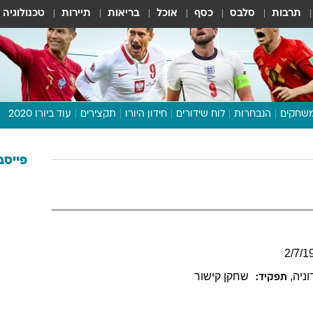
תרבות
סלבס
כסף
אוכל
בריאות
תיירות
טכנולוגיה
שחקים
הנבחרות
לוח שידורים
חידון היורו
תקצירים
עוד ביורו 2020
דיבור צפוף
תכנית היורו
פייסב
לוח תוצאות
מגזין
דעות ופרשנויות
וואלה! ספורט
2
/
7
/
1
וניה
,
שחקן קישור
תפקיד: