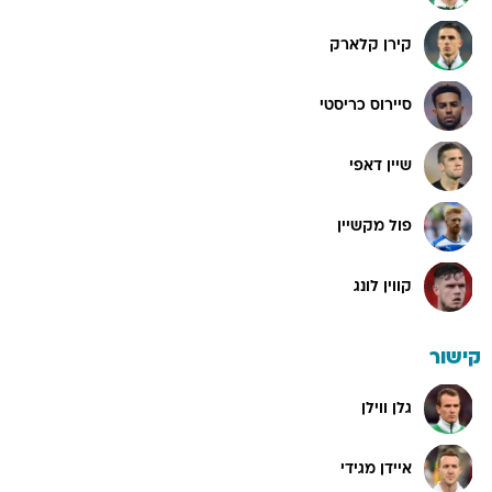
קירן קלארק
סיירוס כריסטי
שיין דאפי
פול מקשיין
קווין לונג
קישור
גלן ווילן
איידן מגידי