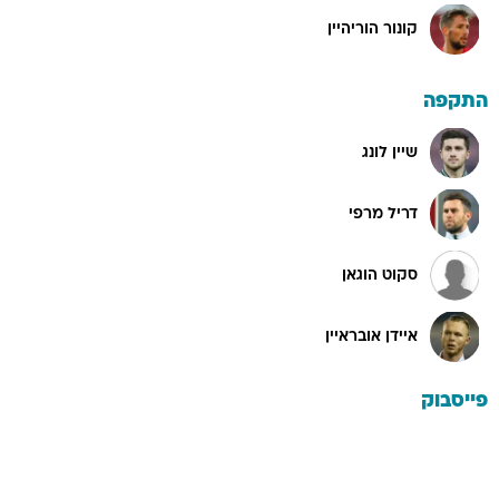
קונור הוריהיין
התקפה
שיין לונג
דריל מרפי
סקוט הוגאן
איידן אובראיין
פייסבוק