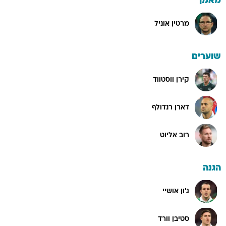
מאמן
מרטין אוניל
שוערים
קירן ווסטווד
דארן רנדולף
רוב אליוט
הגנה
ג'ון אושיי
סטיבן וורד