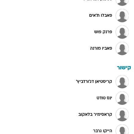
פאבלו ת'אים
פרנק פוש
פאביו מורנה
קישור
קריסטיאן דג'ורדביץ'
ינס טודט
קראסימיר בלאקוב
הייקו גרבר