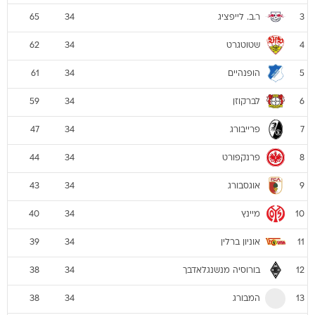
ר.ב. לייפציג
65
34
3
שטוטגרט
62
34
4
הופנהיים
61
34
5
לברקוזן
59
34
6
פרייבורג
47
34
7
פרנקפורט
44
34
8
אוגסבורג
43
34
9
מיינץ
40
34
10
אוניון ברלין
39
34
11
בורוסיה מנשנגלאדבך
38
34
12
המבורג
38
34
13