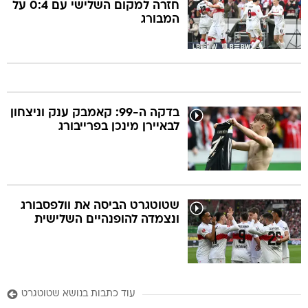
חזרה למקום השלישי עם 0:4 על
המבורג
בדקה ה-99: קאמבק ענק וניצחון
לבאיירן מינכן בפרייבורג
שטוטגרט הביסה את וולפסבורג
ונצמדה להופנהיים השלישית
עוד כתבות בנושא שטוטגרט