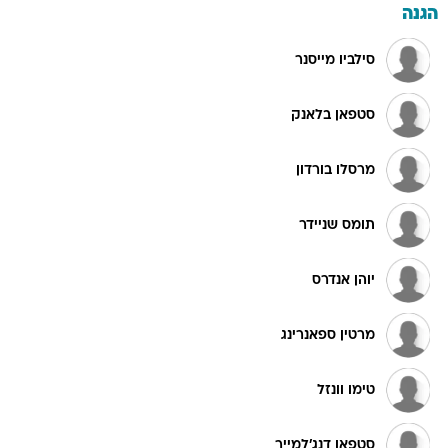
הגנה
סילביו מייסנר
סטפאן בלאנק
מרסלו בורדון
תומס שניידר
יוהן אנדרס
מרטין ספאנרינג
טימו וונזל
סטפאן דנג'למייר