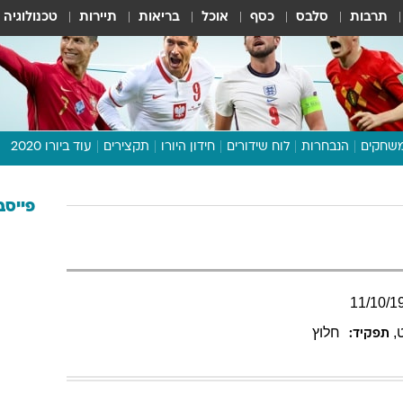
תרבות
סלבס
כסף
אוכל
בריאות
תיירות
טכנולוגיה
שחקים
הנבחרות
לוח שידורים
חידון היורו
תקצירים
עוד ביורו 2020
דיבור צפוף
תכנית היורו
פייסב
לוח תוצאות
מגזין
דעות ופרשנויות
11
/
10
/
1
וואלה! ספורט
,
חלוץ
תפקיד: