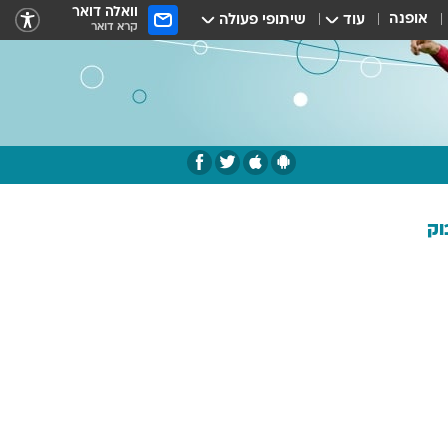
וואלה דואר
אופנה
עוד
שיתופי פעולה
קרא דואר
וק