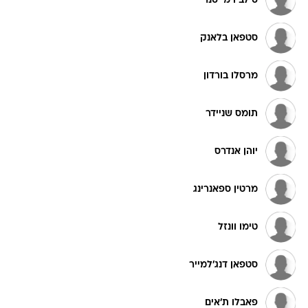
סילביו מייסנר
סטפאן בלאנק
מרסלו בורדון
תומס שניידר
יוהן אנדרס
מרטין ספאנרינג
טימו וונזל
סטפאן דנג'למייר
פאבלו ת'אים