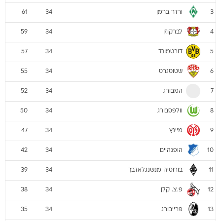
ורדר ברמן
61
34
3
לברקוזן
59
34
4
דורטמונד
57
34
5
שטוטגרט
55
34
6
המבורג
52
34
7
וולפסבורג
50
34
8
מיינץ
47
34
9
הופנהיים
42
34
10
בורוסיה מנשנגלאדבך
39
34
11
פ.צ. קלן
38
34
12
פרייבורג
35
34
13