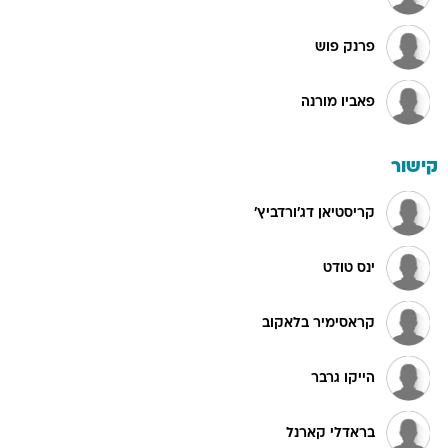
פרנק פוש
פאביו מורנה
קישור
קריסטיאן דג'ורדביץ'
ינס טודט
קראסימיר בלאקוב
הייקו גרבר
בראדלי קארנל