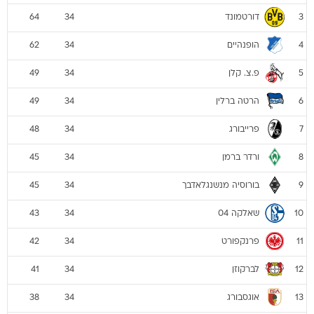
דורטמונד
64
34
3
הופנהיים
62
34
4
פ.צ. קלן
49
34
5
הרטה ברלין
49
34
6
פרייבורג
48
34
7
ורדר ברמן
45
34
8
בורוסיה מנשנגלאדבך
45
34
9
שאלקה 04
43
34
10
פרנקפורט
42
34
11
לברקוזן
41
34
12
אוגסבורג
38
34
13