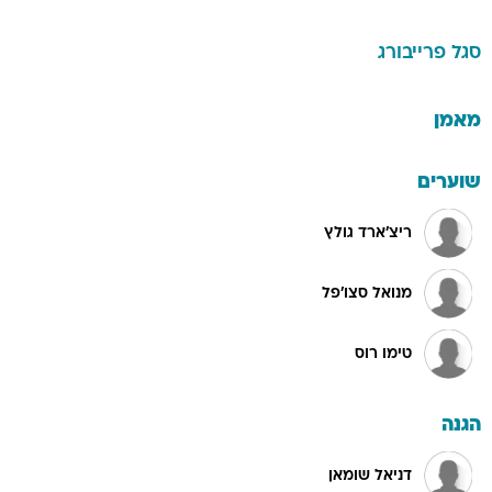
סגל
פרייבורג
מאמן
שוערים
ריצ'ארד גולץ
מנואל סצו'פל
טימו רוס
הגנה
דניאל שומאן