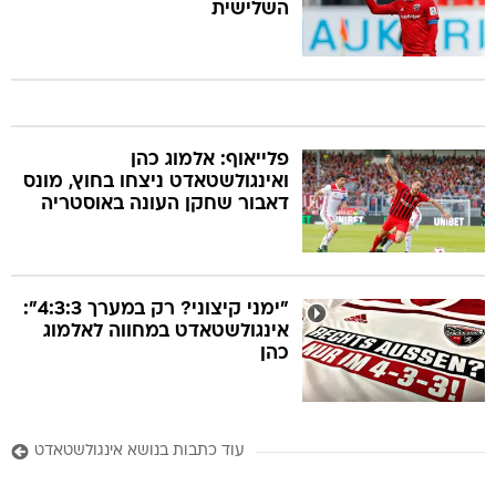
השלישית
פלייאוף: אלמוג כהן
ואינגולשטאדט ניצחו בחוץ, מונס
דאבור שחקן העונה באוסטריה
"ימני קיצוני? רק במערך 4:3:3":
אינגולשטאדט במחווה לאלמוג
כהן
עוד כתבות בנושא אינגולשטאדט