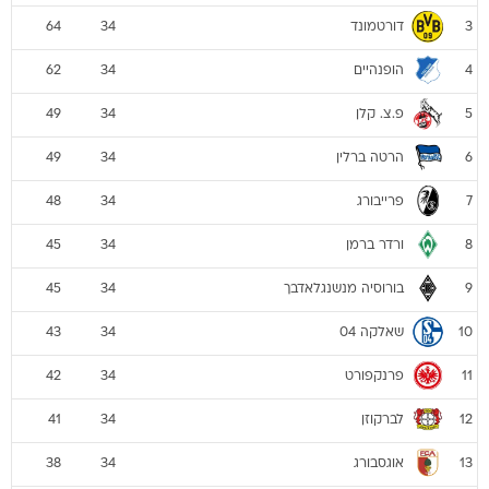
דורטמונד
64
34
3
הופנהיים
62
34
4
פ.צ. קלן
49
34
5
הרטה ברלין
49
34
6
פרייבורג
48
34
7
ורדר ברמן
45
34
8
בורוסיה מנשנגלאדבך
45
34
9
שאלקה 04
43
34
10
פרנקפורט
42
34
11
לברקוזן
41
34
12
אוגסבורג
38
34
13