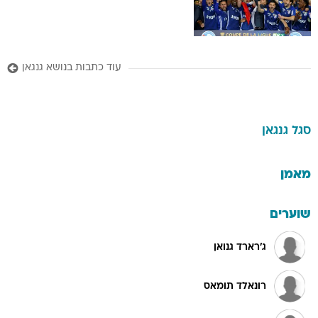
עוד כתבות בנושא גנגאן
סגל
גנגאן
מאמן
שוערים
ג'רארד גנואן
רונאלד תומאס