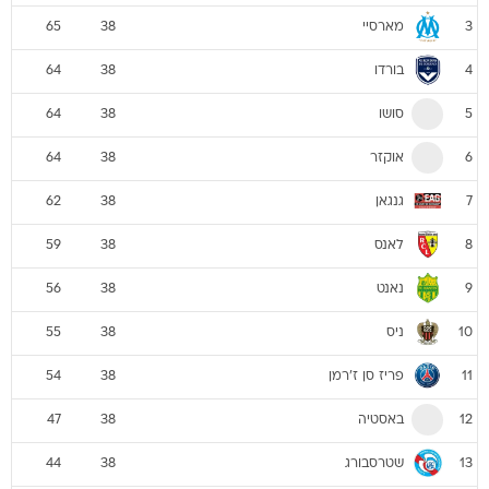
מארסיי
65
38
3
בורדו
64
38
4
סושו
64
38
5
אוקזר
64
38
6
גנגאן
62
38
7
לאנס
59
38
8
נאנט
56
38
9
ניס
55
38
10
פריז סן ז'רמן
54
38
11
באסטיה
47
38
12
שטרסבורג
44
38
13