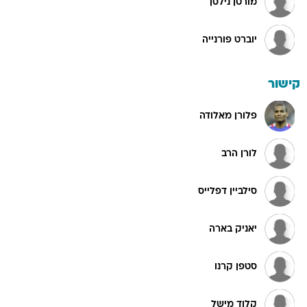
מורטן נילסן
יוברט פורנייה
קישור
פלורן מאלודה
לורן הרב
סילביין דפלייס
יאניק בארה
סטפן קרנו
קלוד מישל