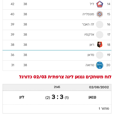
ליל
42
38
14
מונפלייה
40
38
15
לה האבר
39
38
16
אז'קסיו
39
38
17
ראן
38
38
18
סדאן
36
38
19
טרואה
31
38
20
לוח משחקים
גנגאן
ליגה צרפתית 02/03
כדורגל
02/08/2002
21:45
3 : 3
גנגאן
ליון
(2)
(1)
מחזור 1