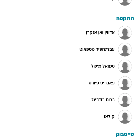
התקפה
אדווין ואן אנקרן
עבדלחפיד טספאוט
סמואל מישל
פאבריס פיורס
ברונו רודריגז
קולאו
פייסבוק